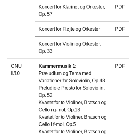
Koncert
for Klarinet og Orkester,
PDF
Op. 57
Koncert for Fløjte og Orkester
PDF
Koncert for Violin og Orkester,
Op. 33
CNU
Kammermusik 1:
PDF
II/10
Præludium og Tema med
Variationer for Soloviolin, Op.48
Preludio e Presto for Soloviolin,
Op. 52
Kvartet for to Violiner, Bratsch og
Cello i g-mol, Op.13
Kvartet for to Violiner, Bratsch og
Cello i f-mol, Op.5
Kvartet for to Violiner, Bratsch og