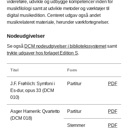
videreføre, udvikle og udbygge kompetencer inden for
musikfilologi samt at udvikle metoder og værktøjer til
digital musikedition. Centeret udgav også andet
musikrelateret materiale, herunder værkfortegnelser.
Nodeudgivelser
Se også
DCM nodeudgivelser i bibliotekssystemet
samt
trykte udgaver hos forlaget Edition S
.
Titel
Form
J.F. Frøhlich: Symfoni i
Partitur
PDF
Es-dur, opus 33 (DCM
010)
Asger Hamerik: Qvartetto
Partitur
PDF
(DCM 018)
Stemmer
PDF