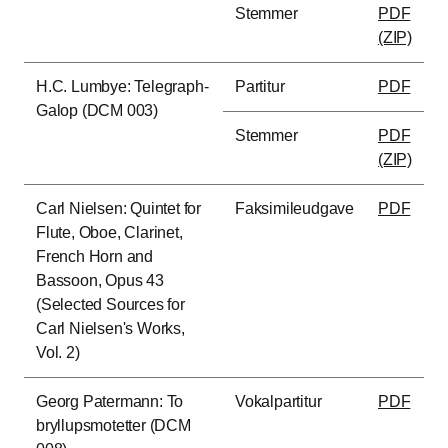
Stemmer
PDF
(ZIP)
H.C. Lumbye: Telegraph-
Partitur
PDF
Galop (DCM 003)
Stemmer
PDF
(ZIP)
Carl Nielsen: Quintet for
Faksimileudgave
PDF
Flute, Oboe, Clarinet,
French Horn and
Bassoon, Opus 43
(Selected Sources for
Carl Nielsen's Works,
Vol. 2)
Georg Patermann: To
Vokalpartitur
PDF
bryllupsmotetter (DCM