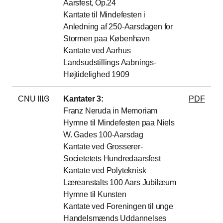
Aarsfest, Op.24
Kantate til Mindefesten i
Anledning af 250-Aarsdagen for
Stormen paa København
Kantate ved Aarhus
Landsudstillings Aabnings-
Højtidelighed 1909
CNU III/3
Kantater 3:
PDF
Franz Neruda in Memoriam
Hymne til Mindefesten paa Niels
W. Gades 100-Aarsdag
Kantate ved Grosserer-
Societetets Hundredaarsfest
Kantate ved Polyteknisk
Læreanstalts 100 Aars Jubilæum
Hymne til Kunsten
Kantate ved Foreningen til unge
Handelsmænds Uddannelses