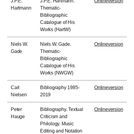
J.P.E.
J.P.E. Hartmann.
Onlineversion
Hartmann
Thematic-
Bibliographic
Catalogue of His
Works (HartW)
Niels W.
Niels W. Gade.
Onlineversion
Gade
Thematic-
Bibliographic
Catalogue of His
Works (NWGW)
Carl
Bibliography 1985-
Onlineversion
Nielsen
2019
Peter
Bibliography. Textual
Onlineversion
Hauge
Criticism and
Philology. Music
Editing and Notation