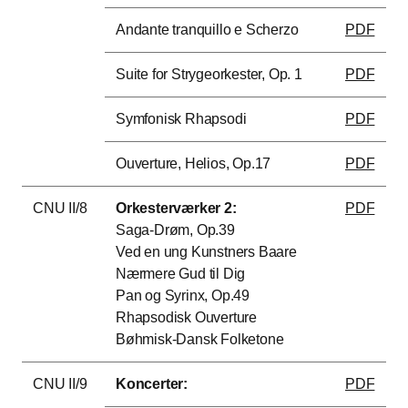
Andante tranquillo e Scherzo
PDF
Suite for Strygeorkester, Op. 1
PDF
Symfonisk Rhapsodi
PDF
Ouverture, Helios, Op.17
PDF
CNU II/8
Orkesterværker 2:
PDF
Saga-Drøm, Op.39
Ved en ung Kunstners Baare
Nærmere Gud til Dig
Pan og Syrinx, Op.49
Rhapsodisk Ouverture
Bøhmisk-Dansk Folketone
CNU II/9
Koncerter:
PDF