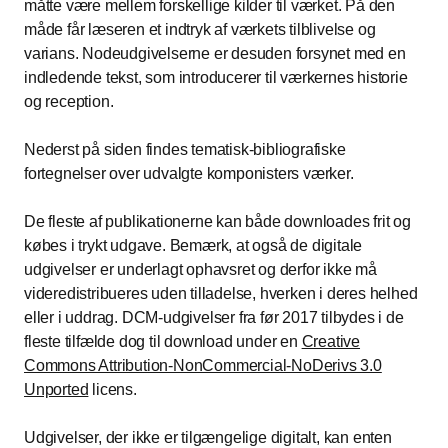
måtte være mellem forskellige kilder til værket. På den
måde får læseren et indtryk af værkets tilblivelse og
varians. Nodeudgivelserne er desuden forsynet med en
indledende tekst, som introducerer til værkernes historie
og reception.
Nederst på siden findes tematisk-bibliografiske
fortegnelser over udvalgte komponisters værker.
De fleste af publikationerne kan både downloades frit og
købes i trykt udgave. Bemærk, at også de digitale
udgivelser er underlagt ophavsret og derfor ikke må
videredistribueres uden tilladelse, hverken i deres helhed
eller i uddrag. DCM-udgivelser fra før 2017 tilbydes i de
fleste tilfælde dog til download under en
Creative
Commons Attribution-NonCommercial-NoDerivs 3.0
Unported
licens.
Udgivelser, der ikke er tilgængelige digitalt, kan enten