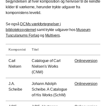
begyndelsen af hver komposition og henviser til de kendte
kilder til værkerne, herunder trykte udgaver fra
komponistens levetid.
Se også
DCMs værkfortegnelser i
bibliotekssystemet
samt trykte udgaver hos
Museum
Tusculanums Forlag
og
Multivers
.
Komponist
Titel
Carl
Catalogue of Carl
Onlineversion
Nielsen
Nielsen's Works
(CNW)
J.A.
Johann Adolph
Onlineversion
Scheibe
Scheibe. A Catalogue
of His Works (SchW)