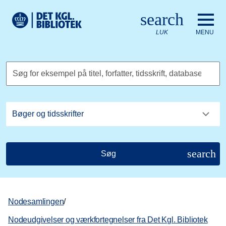
Gå til hovedindholdet
Change language to English
search
Det Kongelige Biblioteks logo. Gå til Det Kongelige Bibliote
LUK
MENU
Søg for eksempel på titel, forfatter, tidsskrift, database
search
Søg
Nodesamlingen
/
Nodeudgivelser og værkfortegnelser fra Det Kgl. Bibliotek