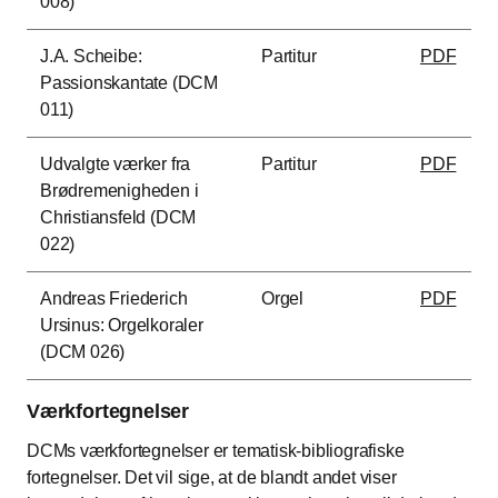
008)
J.A. Scheibe:
Partitur
PDF
Passionskantate (DCM
011)
Udvalgte værker fra
Partitur
PDF
Brødremenigheden i
Christiansfeld (DCM
022)
Andreas Friederich
Orgel
PDF
Ursinus: Orgelkoraler
(DCM 026)
Værkfortegnelser
DCMs værkfortegnelser er tematisk-bibliografiske
fortegnelser. Det vil sige, at de blandt andet viser