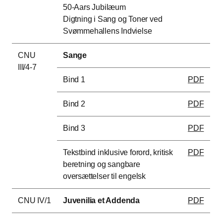
50-Aars Jubilæum
Digtning i Sang og Toner ved
Svømmehallens Indvielse
CNU
Sange
III/4-7
Bind 1
PDF
Bind 2
PDF
Bind 3
PDF
Tekstbind inklusive forord, kritisk
PDF
beretning og sangbare
oversættelser til engelsk
CNU IV/1
Juvenilia et Addenda
PDF