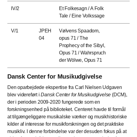
IV/2
Et Folkesagn / A Folk
Tale / Eine Volkssage
V/1
JPEH
Vølvens Spaadom,
04
opus 71 / The
Prophecy of the Sibyl,
Opus 71 / Wahrspruch
der Wölwe, Opus 71
Dansk Center for Musikudgivelse
Den oparbejdede ekspertise fra Carl Nielsen Udgaven
blev videreført i
Dansk Center for Musikudgivelse
(DCM),
der i perioden 2009-2020 fungerede som en
forskningsenhed på biblioteket. Centeret havde til formål
at tilgængeliggøre musikalske værker og musikhistoriske
kilder af interesse for musikforskningen og det praktiske
musikliv. I denne forbindelse var der desuden fokus på at