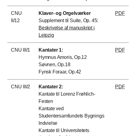
CNU
Klaver- og Orgelværker
PDF
II/12
Supplement til Suite, Op. 45:
Beskrivelse af manuskript i
Leipzig
CNU III/1
Kantater 1:
PDF
Hymnus Amoris, Op.12
Søvnen, Op.18
Fynsk Foraar, Op.42
CNU III/2
Kantater 2:
PDF
Kantate til Lorenz Frøhlich-
Festen
Kantate ved
Studentersamfundets Bygnings
Indvielse
Kantate til Universitetets