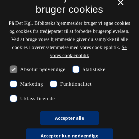
×
Driftsstatus
bruger cookies
Cookieindstillinger
På Det Kgl. Biblioteks hjemmesider bruger vi egne cookies
og cookies fra tredjeparter til at forbedre brugeroplevelsen.
Kontaktinformationer
Ved at bruge vores hjemmeside giver du samtykke til alle
cookies i overensstemmelse med vores cookiepolitik.
Se
vores cookiepolitik
Åbningstider
Absolut nødvendige
Statistiske
Spørg biblioteket
Marketing
Funktionalitet
kb@kb.dk
Uklassificerede
33 47 47 47
Pressekontakt
Accepter alle
EAN: 5798000795297
Accepter kun nødvendige