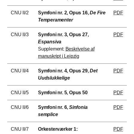
CNU II/2
Symfoni nr. 2, Opus 16,
De Fire
PDF
Temperamenter
CNU II/3
Symfoni nr. 3, Opus 27,
PDF
Espansiva
Supplement:
Beskrivelse af
manuskript i Leipzig
CNU II/4
Symfoni nr. 4, Opus 29,
Det
PDF
Uudslukkelige
CNU II/5
Symfoni nr. 5, Opus 50
PDF
CNU II/6
Symfoni nr. 6,
Sinfonia
PDF
semplice
CNU II/7
Orkesterværker 1:
PDF