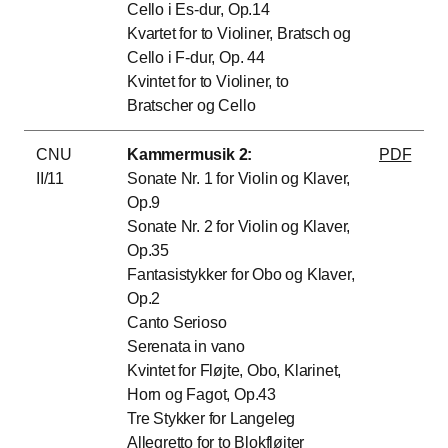
Cello i Es-dur, Op.14
Kvartet for to Violiner, Bratsch og
Cello i F-dur, Op. 44
Kvintet for to Violiner, to
Bratscher og Cello
CNU
Kammermusik 2:
PDF
II/11
Sonate Nr. 1 for Violin og Klaver,
Op.9
Sonate Nr. 2 for Violin og Klaver,
Op.35
Fantasistykker for Obo og Klaver,
Op.2
Canto Serioso
Serenata in vano
Kvintet for Fløjte, Obo, Klarinet,
Horn og Fagot, Op.43
Tre Stykker for Langeleg
Allegretto for to Blokfløjter