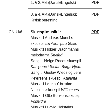
1. & 2. Akt (Dansk/Engelsk)
PDF
3. & 4. Akt (Dansk/Engelsk);
PDF
Kritisk beretning
CNU I/6
Skuespilmusik 1:
PDF
Musik til Andreas Munchs
skuespil
En Aften paa Giske
Musik til Holger Drachmanns
melodrama
Snefrid
Sang til Helge Rodes skuespil
Kampene i Stefan Borgs Hjem
Sang til Gustav Wieds og Jens
Petersens skuespil
Atalanta
Musik til Lauritz Christian
Nielsens skuespil
Willemoes
Musik til Otto Benzons skuespil
Forældre
Musik til Ludvig Holsteins