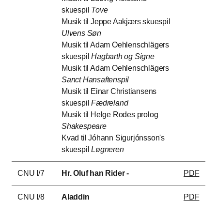
skuespil
Tove
Musik til Jeppe Aakjærs skuespil
Ulvens Søn
Musik til Adam Oehlenschlägers
skuespil
Hagbarth og Signe
Musik til Adam Oehlenschlägers
Sanct Hansaftenspil
Musik til Einar Christiansens
skuespil
Fædreland
Musik til Helge Rodes prolog
Shakespeare
Kvad til Jóhann Sigurjónsson's
skuespil
Løgneren
CNU I/7
Hr. Oluf han Rider -
PDF
CNU I/8
Aladdin
PDF