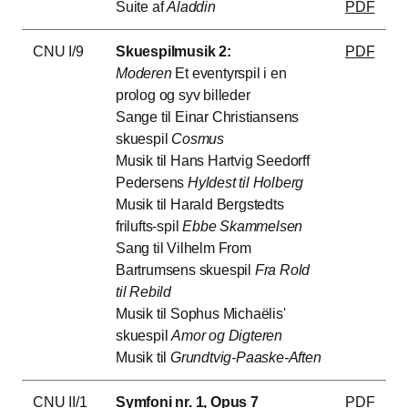
Suite af
Aladdin
PDF
CNU I/9
Skuespilmusik 2:
PDF
Moderen
Et eventyrspil i en
prolog og syv billeder
Sange til Einar Christiansens
skuespil
Cosmus
Musik til Hans Hartvig Seedorff
Pedersens
Hyldest til Holberg
Musik til Harald Bergstedts
frilufts-spil
Ebbe Skammelsen
Sang til Vilhelm From
Bartrumsens skuespil
Fra Rold
til Rebild
Musik til Sophus Michaëlis'
skuespil
Amor og Digteren
Musik til
Grundtvig-Paaske-Aften
CNU II/1
Symfoni nr. 1, Opus 7
PDF