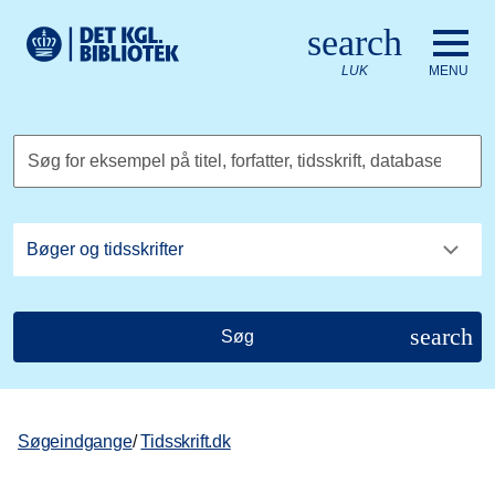
Gå til hovedindholdet
Change language to English
search
Det Kongelige Biblioteks logo. Gå til Det Kongelige Bibliote
LUK
MENU
Søg for eksempel på titel, forfatter, tidsskrift, database
search
Søg
Søgeindgange
/
Tidsskrift.dk