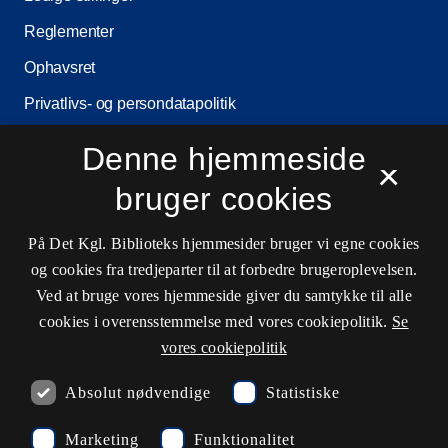
Reglementer
Ophavsret
Privatlivs- og persondatapolitik
Tilgængelighedserklæring
Denne hjemmeside
×
Driftsstatus
bruger cookies
Cookieindstillinger
På Det Kgl. Biblioteks hjemmesider bruger vi egne cookies
og cookies fra tredjeparter til at forbedre brugeroplevelsen.
Kontaktinformationer
Ved at bruge vores hjemmeside giver du samtykke til alle
cookies i overensstemmelse med vores cookiepolitik.
Se
vores cookiepolitik
Åbningstider
Absolut nødvendige
Statistiske
Spørg biblioteket
Marketing
Funktionalitet