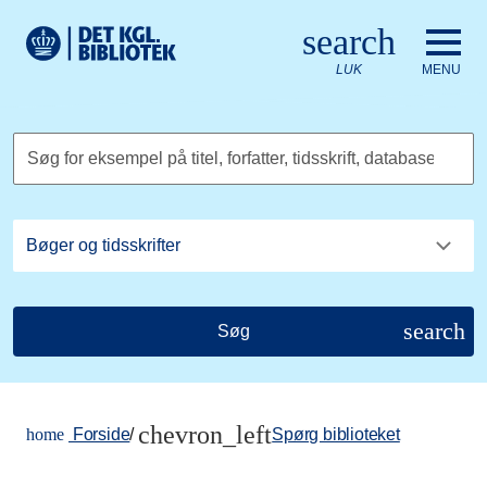
Gå til hovedindholdet
Change language to English
search
Det Kongelige Biblioteks logo. Gå til Det Kongelige Bibliote
LUK
MENU
Søg for eksempel på titel, forfatter, tidsskrift, database
search
Søg
chevron_left
home
Forside
/
Spørg biblioteket