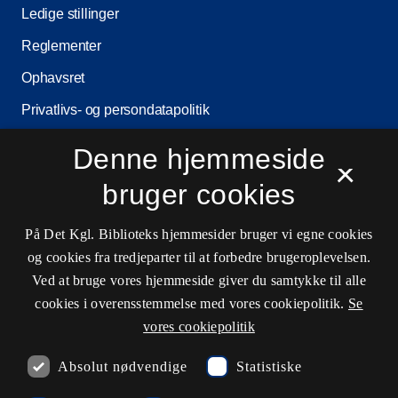
Ledige stillinger
Reglementer
Ophavsret
Privatlivs- og persondatapolitik
Tilgængelighedserklæring
Denne hjemmeside
×
Driftsstatus
bruger cookies
Cookieindstillinger
På Det Kgl. Biblioteks hjemmesider bruger vi egne cookies
og cookies fra tredjeparter til at forbedre brugeroplevelsen.
Kontaktinformationer
Ved at bruge vores hjemmeside giver du samtykke til alle
cookies i overensstemmelse med vores cookiepolitik.
Se
vores cookiepolitik
Åbningstider
Absolut nødvendige
Statistiske
Spørg biblioteket