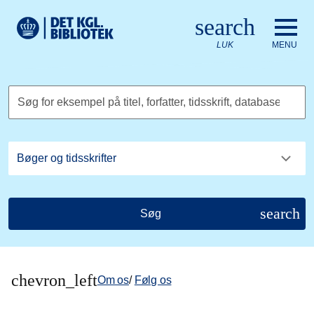
Gå til hovedindholdet
Change language to English
search
Det Kongelige Biblioteks logo. Gå til Det Kongelige Bibliote
LUK
MENU
Søg for eksempel på titel, forfatter, tidsskrift, database
search
Søg
chevron_left
Om os
/
Følg os