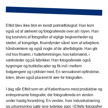
Elfelt blev ikke blot en kendt portrætfotograf. Han kom
også ud af atelieret og fotograferede over alt i byen. Han
tog tusindvis af fotografier af vigtige begivenheder og
steder, af kongelige, finansfyrster såvel som af arbejdere,
håndværkere og også nogle af de allerfattigste. Han gik
ind hos frisører, i hatteforretninger, hos købmænd, i
værksteder og på fabrikker. Han fotograferede også
bygninger og butiksfacader og fik ind i mellem
fodgængere og cyklister med. En sensationel opfindelse,
bilen, bliver også placeret til ære for fotografen.
I dag står Elfelt som en af Københavns mest produktive og
entreprenante fotografer, der fotograferede en verden
under hastig forandring. En verden, hvor industrialisering
og urbanisering satte sine tydelige spor. I Elfelts fotografier