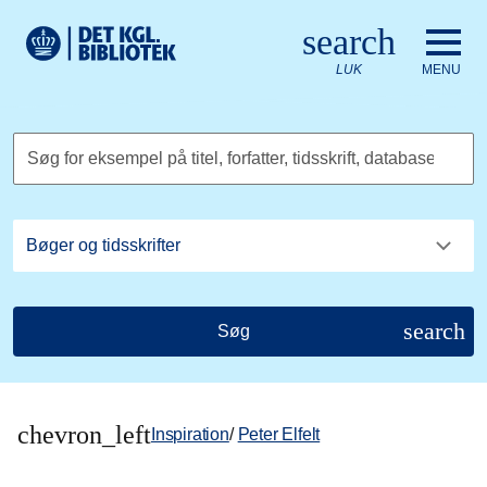
Gå til hovedindholdet
Change language to English
search
Det Kongelige Biblioteks logo. Gå til Det Kongelige Bibliote
LUK
MENU
Søg for eksempel på titel, forfatter, tidsskrift, database
search
Søg
chevron_left
Inspiration
/
Peter Elfelt