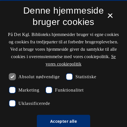
Tilgængelighedserklæring
Denne hjemmeside
×
Driftsstatus
bruger cookies
Cookieindstillinger
På Det Kgl. Biblioteks hjemmesider bruger vi egne cookies
og cookies fra tredjeparter til at forbedre brugeroplevelsen.
Kontaktinformationer
Ved at bruge vores hjemmeside giver du samtykke til alle
cookies i overensstemmelse med vores cookiepolitik.
Se
vores cookiepolitik
Åbningstider
Absolut nødvendige
Statistiske
Spørg biblioteket
Marketing
Funktionalitet
kb@kb.dk
Uklassificerede
33 47 47 47
Pressekontakt
Accepter alle
EAN: 5798000795297