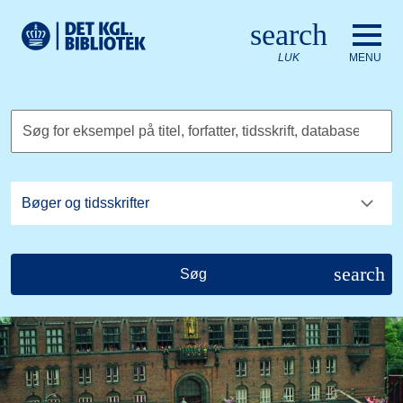
Gå til hovedindholdet
Change language to English
search
Det Kongelige Biblioteks logo. Gå til Det Kongelige Bibliote
LUK
MENU
Søg for eksempel på titel, forfatter, tidsskrift, database
search
Søg