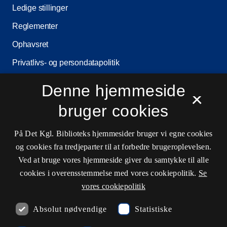
Ledige stillinger
Reglementer
Ophavsret
Privatlivs- og persondatapolitik
Tilgængelighedserklæring
Denne hjemmeside
×
Driftsstatus
bruger cookies
Cookieindstillinger
På Det Kgl. Biblioteks hjemmesider bruger vi egne cookies
og cookies fra tredjeparter til at forbedre brugeroplevelsen.
Kontaktinformationer
Ved at bruge vores hjemmeside giver du samtykke til alle
cookies i overensstemmelse med vores cookiepolitik.
Se
vores cookiepolitik
Åbningstider
Absolut nødvendige
Statistiske
Spørg biblioteket