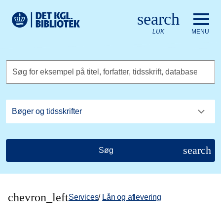
Gå til hovedindholdet
Change language to English
search
Det Kongelige Biblioteks logo. Gå til Det Kongelige Bibliote
LUK
MENU
Søg for eksempel på titel, forfatter, tidsskrift, database
search
Søg
chevron_left
Services
/
Lån og aflevering