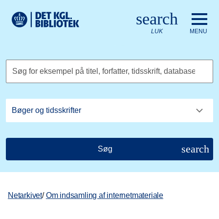
Gå til hovedindholdet
Change language to English
search
Det Kongelige Biblioteks logo. Gå til Det Kongelige Bibliote
LUK
MENU
Søg for eksempel på titel, forfatter, tidsskrift, database
search
Søg
Netarkivet
/
Om indsamling af internetmateriale