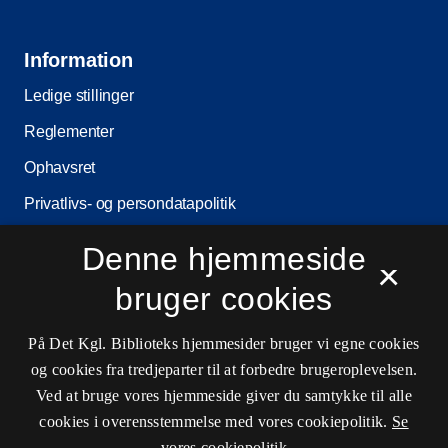
Information
Ledige stillinger
Reglementer
Ophavsret
Privatlivs- og persondatapolitik
Tilgængelighedserklæring
Denne hjemmeside
×
Driftsstatus
bruger cookies
Cookieindstillinger
På Det Kgl. Biblioteks hjemmesider bruger vi egne cookies
og cookies fra tredjeparter til at forbedre brugeroplevelsen.
Kontaktinformationer
Ved at bruge vores hjemmeside giver du samtykke til alle
cookies i overensstemmelse med vores cookiepolitik.
Se
vores cookiepolitik