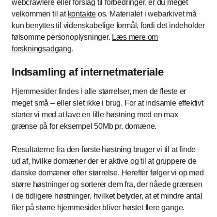
webcrawlere eller forslag til forbedringer, er du meget
velkommen til at
kontakte
os. Materialet i webarkivet må
kun benyttes til videnskabelige formål, fordi det indeholder
følsomme personoplysninger.
Læs mere om
forskningsadgang
.
Indsamling af internetmateriale
Hjemmesider findes i alle størrelser, men de fleste er
meget små – eller slet ikke i brug. For at indsamle effektivt
starter vi med at lave en lille høstning med en max
grænse på for eksempel 50Mb pr. domæne.
Resultaterne fra den første høstning bruger vi til at finde
ud af, hvilke domæner der er aktive og til at gruppere de
danske domæner efter størrelse. Herefter følger vi op med
større høstninger og sorterer dem fra, der nåede grænsen
i de tidligere høstninger, hvilket betyder, at et mindre antal
filer på større hjemmesider bliver høstet flere gange.