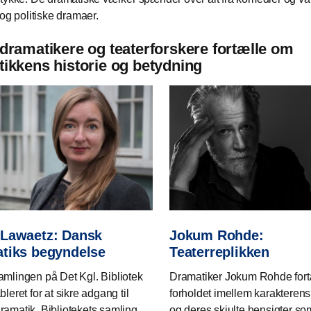
 og politiske dramaer.
dramatikere og teaterforskere fortælle om
ikkens historie og betydning
Lawaetz: Dansk
Jokum Rohde:
tiks begyndelse
Teaterreplikken
amlingen på Det Kgl. Bibliotek
Dramatiker Jokum Rohde fort
bleret for at sikre adgang til
forholdet imellem karakterens
ramatik. Bibliotekets samling
og deres skjulte hensigter so