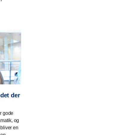
det der
er gode
amatik, og
bliver en
len.