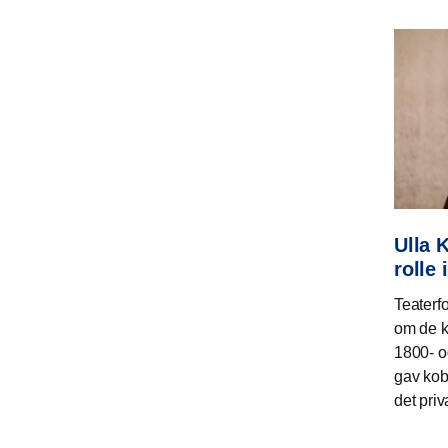
Ulla 
rolle
Teaterf
om de k
1800- o
gav kob
det priv