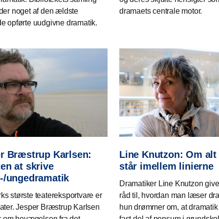
der noget af den ældste
dramaets centrale motor.
e opførte uudgivne dramatik.
r Bræstrup Karlsen:
Line Knutzon: Om alt 
en at skrive
står imellem linierne
-/ungedramatik
Dramatiker Line Knutzon giv
s største teatereksportvare er
råd til, hvordan man læser dr
ater. Jesper Bræstrup Karlsen
hun drømmer om, at dramatik 
er om bevægelsen fra det
fast del af pensum i grundsko