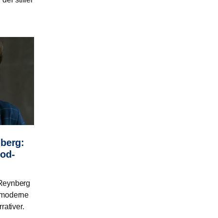
berg:
od-
 Reynberg
 moderne
rativer.