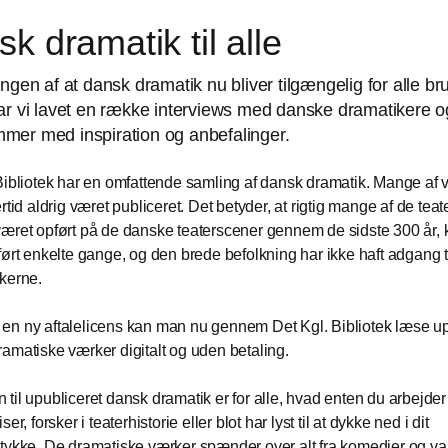
k dramatik til alle
ingen af at dansk dramatik nu bliver tilgængelig for alle br
ar vi lavet en række interviews med danske dramatikere o
mer med inspiration og anbefalinger.
Bibliotek har en omfattende samling af dansk dramatik. Mange af
rtid aldrig været publiceret. Det betyder, at rigtig mange af de teat
æret opført på de danske teaterscener gennem de sidste 300 år, 
ført enkelte gange, og den brede befolkning har ikke haft adgang t
kerne.
n ny aftalelicens kan man nu gennem Det Kgl. Bibliotek læse u
amatiske værker digitalt og uden betaling.
til upubliceret dansk dramatik er for alle, hvad enten du arbejder
ser, forsker i teaterhistorie eller blot har lyst til at dykke ned i dit
tykke. De dramatiske værker spænder over alt fra komedier og vaud