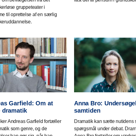
kerløse gruppeteater i
e til oprettelse af en særlig
keruddannelse.
as Garfield: Om at
Anna Bro: Undersøgel
 dramatik
samtiden
ker Andreas Garfield fortæller
Dramatik kan sætte nutidens 
atik som genre, og de
spørgsmål under debat. Dram
elser han gør sig, når han
Anna Bro fortæller om værker, 