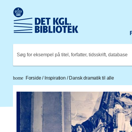
Gå til hovedindholdet
Change language to English
Det Kongelige Biblioteks logo. Gå til Det Kongelige Bibli
Søg for eksempel på titel, forfatter, tidsskrift, database
home
Forside
/
Inspiration
/
Dansk dramatik til alle