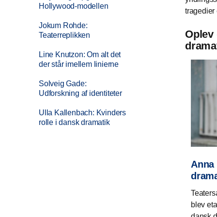
Hollywood-modellen
tragedier
Jokum Rohde:
Oplev 
Teaterreplikken
dramat
Line Knutzon: Om alt det
der står imellem linierne
Solveig Gade:
Udforskning af identiteter
Ulla Kallenbach: Kvinders
rolle i dansk dramatik
Anna 
drama
Teaters
blev eta
dansk d