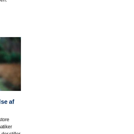
se af
store
atiker
der stiller