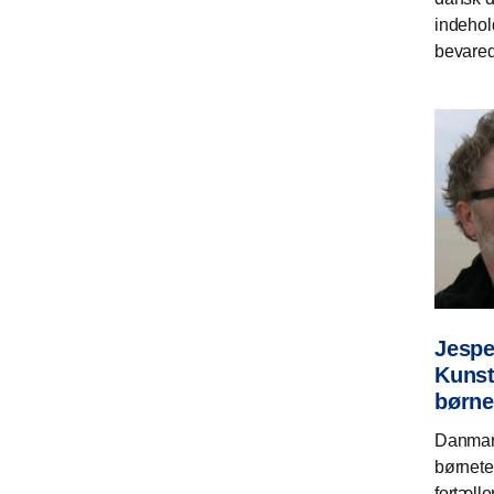
indehol
bevared
Jespe
Kunst
børne
Danmark
børnete
fortæll