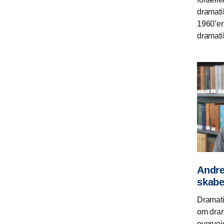
dramati
1960’ern
dramati
Andre
skabe
Dramati
om dram
overvej