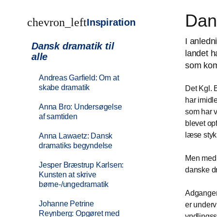
Dans
chevron_left
Inspiration
I anledn
Dansk dramatik til
landet h
alle
som kom
Andreas Garfield: Om at
skabe dramatik
Det Kgl. 
har imidle
Anna Bro: Undersøgelse
som har v
af samtiden
blevet op
læse styk
Anna Lawaetz: Dansk
dramatiks begyndelse
Men med e
Jesper Bræstrup Karlsen:
danske dr
Kunsten at skrive
børne-/ungedramatik
Adgangen 
Johanne Petrine
er undervi
Reynberg: Opgøret med
yndlingss