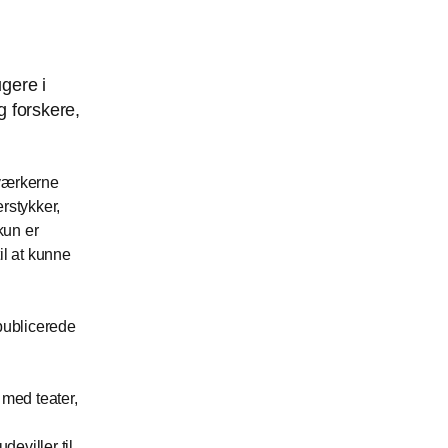
ugere i
g forskere,
 værkerne
erstykker,
kun er
il at kunne
publicerede
 med teater,
eviller til