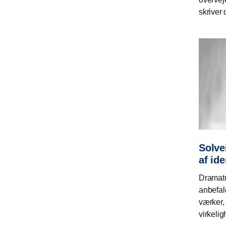
skriver 
Solve
af ide
Dramatu
anbefal
værker, 
virkeli