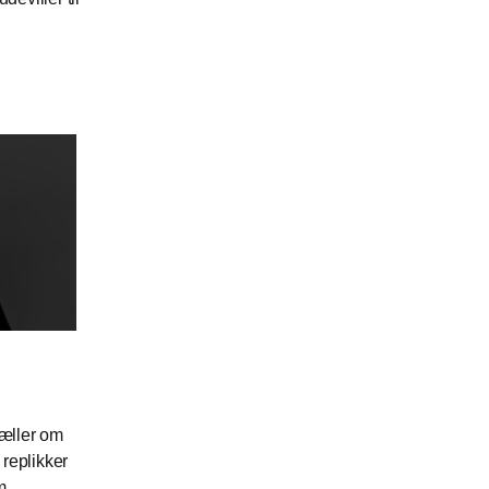
æller om
 replikker
m