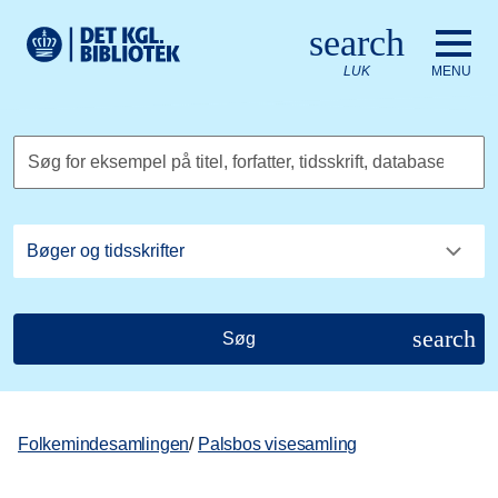
Gå til hovedindholdet
Change language to English
search
Det Kongelige Biblioteks logo. Gå til Det Kongelige Bibliote
LUK
MENU
Søg for eksempel på titel, forfatter, tidsskrift, database
search
Søg
Folkemindesamlingen
/
Palsbos visesamling