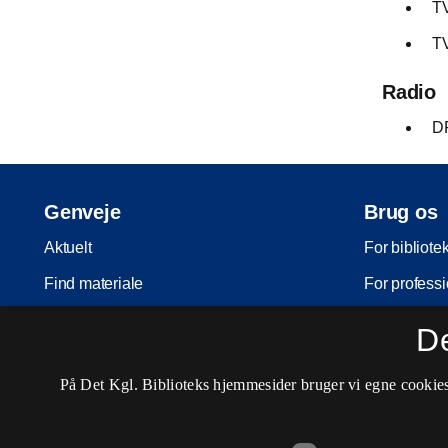
TV
TV
Radio
DR
Genveje
Brug os
Aktuelt
For bibliote
Find materiale
For professi
Inspiration
For skoler
D
Arrangementer
Møder og ko
På Det Kgl. Biblioteks hjemmesider bruger vi egne cookies 
Services
Nota-servic
Besøg os
Pligtaflever