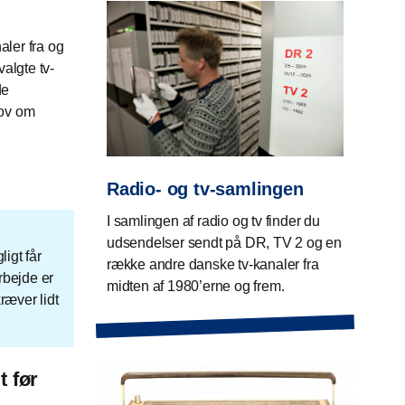
ler fra og
algte tv-
de
lov om
Radio- og tv-samlingen
I samlingen af radio og tv finder du
udsendelser sendt på DR, TV 2 og en
igt får
række andre danske tv-kanaler fra
rbejde er
midten af 1980’erne og frem.
ræver lidt
t før