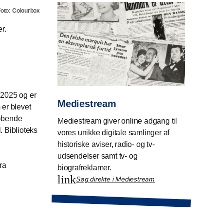
oto: Colourbox
r.
f 2025 og er
Mediestream
 er blevet
løbende
Mediestream giver online adgang til
. Biblioteks
vores unikke digitale samlinger af
historiske aviser, radio- og tv-
udsendelser samt tv- og
ra
biografreklamer.
link
Søg direkte i Mediestream