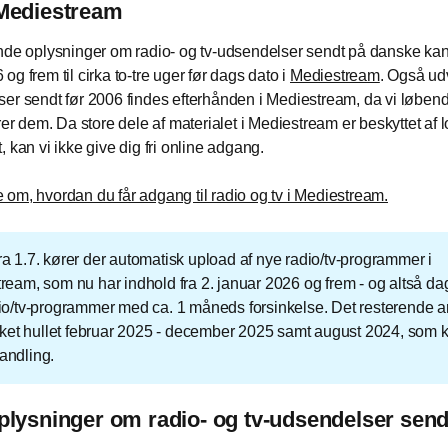
 Mediestream
nde oplysninger om radio- og tv-udsendelser sendt på danske kana
g frem til cirka to-tre uger før dags dato i
Mediestream
. Også udv
er sendt før 2006 findes efterhånden i Mediestream, da vi løben
erer dem. Da store dele af materialet i Mediestream er beskyttet af 
, kan vi ikke give dig fri online adgang.
om, hvordan du får adgang til radio og tv i Mediestream.
a 1.7. kører der automatisk upload af nye radio/tv-programmer i
ream, som nu har indhold fra 2. januar 2026 og frem - og altså dagl
io/tv-programmer med ca. 1 måneds forsinkelse. Det resterende a
ukket hullet februar 2025 - december 2025 samt august 2024, som k
andling.
plysninger om radio- og tv-udsendelser send