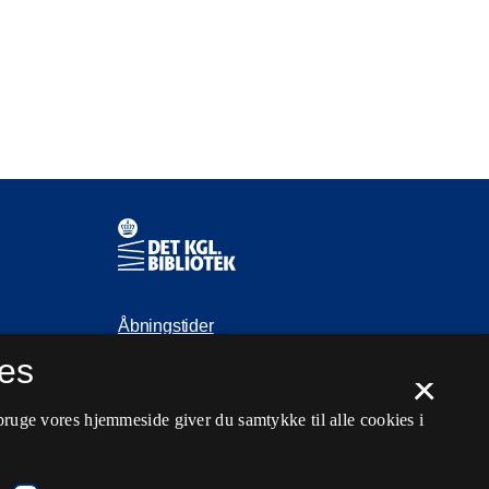
Kontaktinformationer
Åbningstider
es
Spørg biblioteket
×
kb@kb.dk
bruge vores hjemmeside giver du samtykke til alle cookies i
33 47 47 47
Pressekontakt