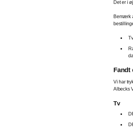
Det er i ø
Bemærk at
bestillin
Tv
Ra
da
Fandt 
Vi har tr
Albecks V
Tv
DR
DR