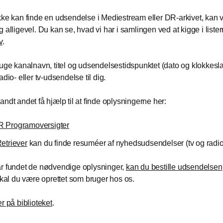
kke kan finde en udsendelse i Mediestream eller DR-arkivet, kan 
g alligevel. Du kan se, hvad vi har i samlingen ved at kigge i liste
v
.
ruge kanalnavn, titel og udsendelsestidspunktet (dato og klokkeslæt
adio- eller tv-udsendelse til dig.
andt andet få hjælp til at finde oplysningerne her:
 Programoversigter
etriever
kan du finde resuméer af nyhedsudsendelser (tv og radio
r fundet de nødvendige oplysninger,
kan du bestille udsendelsen
 skal du være oprettet som bruger hos os.
r på biblioteket
.