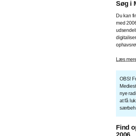
Søg i
Du kan fi
med 2006 o
udsendels
digitalis
ophavsret
Læs mere 
OBS! Fr
Mediest
nye rad
at få l
særbeh
Find o
2006