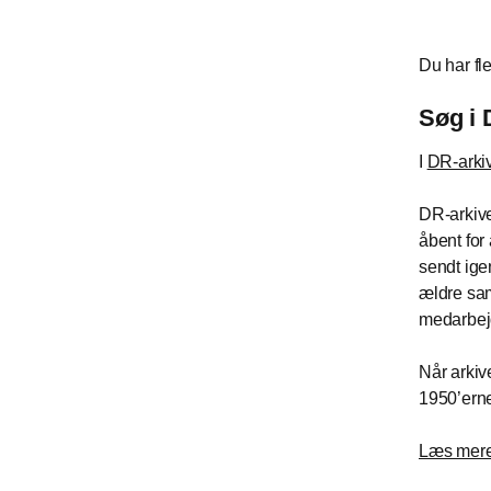
Du har fl
Søg i 
I
DR-arki
DR-arkive
åbent for 
sendt ige
ældre saml
medarbej
Når arkive
1950’erne
Læs mere 