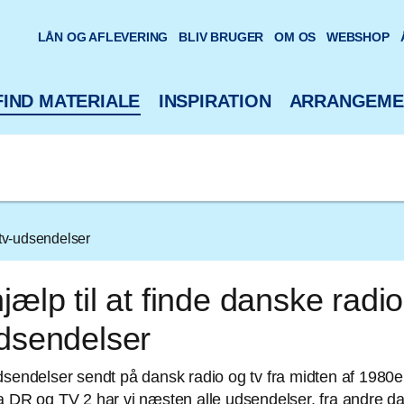
oteks hjemmeside
LÅN OG AFLEVERING
BLIV BRUGER
OM OS
WEBSHOP
FIND MATERIALE
INSPIRATION
ARRANGEME
tv-udsendelser
jælp til at finde danske radio
udsendelser
dsendelser sendt på dansk radio og tv fra midten af 1980
a DR og TV 2 har vi næsten alle udsendelser, fra andre d