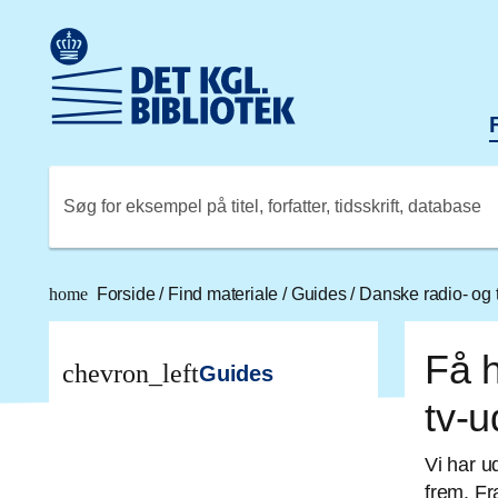
Gå til hovedindholdet
Change language to English
Det Kongelige Biblioteks logo. Gå til Det Kongelige Bibli
Søg for eksempel på titel, forfatter, tidsskrift, database
home
Forside
/
Find materiale
/
Guides
/
Danske radio- og 
Få h
chevron_left
Guides
tv-
Vi har u
frem. Fr