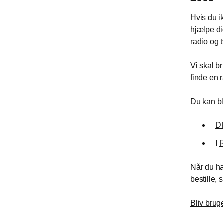
Hvis du i
hjælpe di
radio
og
t
Vi skal b
finde en r
Du kan bl
DR
I
R
Når du ha
bestille,
Bliv bruge