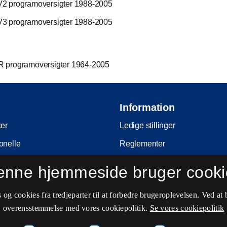
2 programoversigter 1988-2005
3 programoversigter 1988-2005
 programoversigter 1964-2005
Information
ker
Ledige stillinger
onelle
Reglementer
Ophavsret
enne hjemmeside bruger cooki
nferencer
Privatlivs- og persondatapolitik
og cookies fra tredjeparter til at forbedre brugeroplevelsen. Ved at 
e
Tilgængelighedserklæring
overensstemmelse med vores cookiepolitik.
Se vores cookiepolitik
ing
Driftsstatus