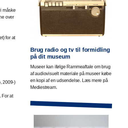
vi måske
rne over
) for at
Brug radio og tv til formidling
på dit museum
Museer kan ifølge Rammeaftale om brug
af audiovisuelt materiale på museer købe
en kopi af en udsendelse. Læs mere på
, 2009-)
Mediestream.
. For at