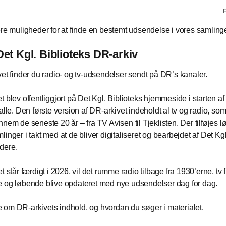
F
ere muligheder for at finde en bestemt udsendelse i vores samlinge
Det Kgl. Biblioteks DR-arkiv
vet
finder du radio- og tv-udsendelser sendt på DR’s kanaler.
t blev offentliggjort på Det Kgl. Biblioteks hjemmeside i starten a
alle. Den første version af DR-arkivet indeholdt al tv og radio, som
nnem de seneste 20 år – fra TV Avisen til Tjeklisten. Der tilføjes 
inger i takt med at de bliver digitaliseret og bearbejdet af Det Kgl
dere.
t står færdigt i 2026, vil det rumme radio tilbage fra 1930’erne, tv f
 og løbende blive opdateret med nye udsendelser dag for dag.
om DR-arkivets indhold, og hvordan du søger i materialet.