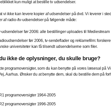
jeblikket kun muligt at bestille tv udsendelser.
 vi ikke kan levere kopier af udsendelser på dvd. Vi leverer i ste
ger af radio-/tv-udsendelser på følgende måde:
-udsendelser før 2006: alle bestillinger uploades til Mediestream
dioudsendelser før 2006, tv-sendeflader og reklamefilm: forskere
nske universiteter kan få tilsendt udsendelserne som filer.
du ikke de oplysninger, du skulle bruge?
ykte programoversigter, som du kan benytte på vores læsesal på Vi
ej, Aarhus. Ønsker du at benytte dem, skal du bestille dem på fo
1 programoversigter 1964-2005
2 programoversigter 1996-2005