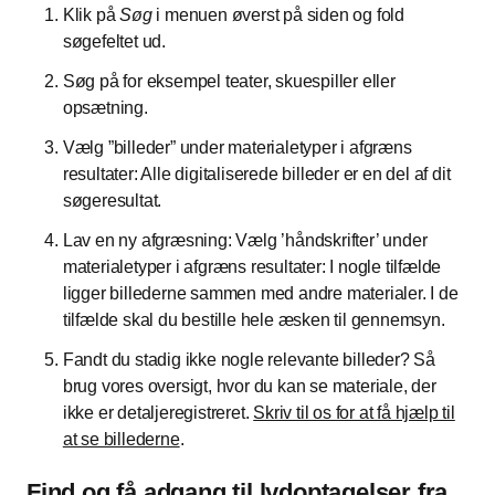
Klik på
Søg
i menuen øverst på siden og fold
søgefeltet ud.
Søg på for eksempel teater, skuespiller eller
opsætning.
Vælg ”billeder” under materialetyper i afgræns
resultater: Alle digitaliserede billeder er en del af dit
søgeresultat.
Lav en ny afgræsning: Vælg ’håndskrifter’ under
materialetyper i afgræns resultater: I nogle tilfælde
ligger billederne sammen med andre materialer. I de
tilfælde skal du bestille hele æsken til gennemsyn.
Fandt du stadig ikke nogle relevante billeder? Så
brug vores oversigt, hvor du kan se materiale, der
ikke er detaljeregistreret.
Skriv til os for at få hjælp til
at se billederne
.
Find og få adgang til lydoptagelser fra