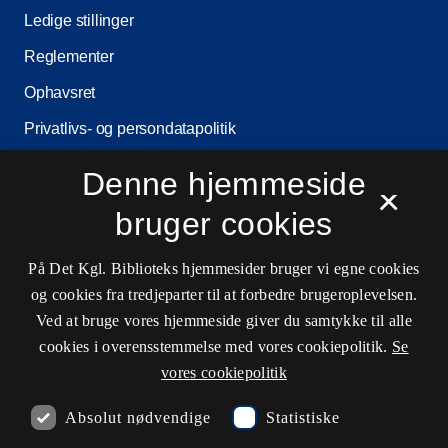
Ledige stillinger
Reglementer
Ophavsret
Privatlivs- og persondatapolitik
Tilgængelighedserklæring
Denne hjemmeside
×
Driftsstatus
bruger cookies
Cookieindstillinger
På Det Kgl. Biblioteks hjemmesider bruger vi egne cookies
og cookies fra tredjeparter til at forbedre brugeroplevelsen.
Kontaktinformationer
Ved at bruge vores hjemmeside giver du samtykke til alle
cookies i overensstemmelse med vores cookiepolitik.
Se
vores cookiepolitik
Åbningstider
Absolut nødvendige
Statistiske
Spørg biblioteket