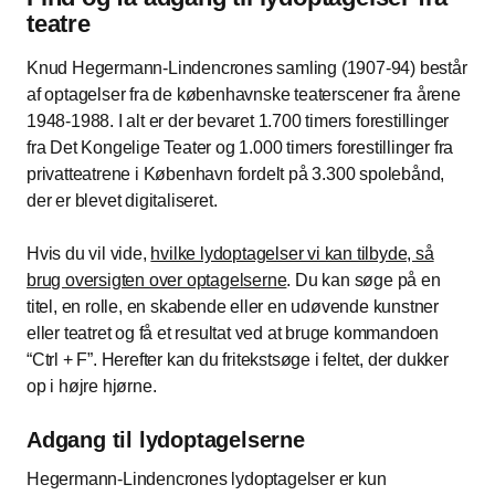
teatre
Knud Hegermann-Lindencrones samling (1907-94) består
af optagelser fra de københavnske teaterscener fra årene
1948-1988. I alt er der bevaret 1.700 timers forestillinger
fra Det Kongelige Teater og 1.000 timers forestillinger fra
privatteatrene i København fordelt på 3.300 spolebånd,
der er blevet digitaliseret.
Hvis du vil vide,
hvilke lydoptagelser vi kan tilbyde, så
brug oversigten over optagelserne
. Du kan søge på en
titel, en rolle, en skabende eller en udøvende kunstner
eller teatret og få et resultat ved at bruge kommandoen
“Ctrl + F”. Herefter kan du fritekstsøge i feltet, der dukker
op i højre hjørne.
Adgang til lydoptagelserne
Hegermann-Lindencrones lydoptagelser er kun