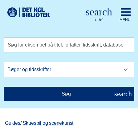
Gå til hovedindholdet
Change language to English
search
Det Kongelige Biblioteks logo. Gå til Det Kongelige Bibliote
LUK
MENU
Søg for eksempel på titel, forfatter, tidsskrift, database
search
Søg
Guides
/
Skuespil og scenekunst