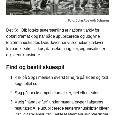
Foto: John Rosforth Johnsen
Det Kgl. Biblioteks teatersamling er nationalt arkiv for
opført dramatik og har både upublicerede og udgivne
teatermanuskripter. Derudover har vi scenekunstarkiver
fra både teatre, cirkus, dansekompagnier, organisationer
og scenekunstnere.
Find og bestil skuespil
Klik på
Søg
i menuen øverst til højre på siden og fold
søgefeltet ud.
Søg på for eksempel dramatiker, titel eller teater.
Vælg ”håndskrifter” under materialetyper i afgræns
resultater: Alle upublicerede teatermanuskripter bliver
vist i dit søgeresultat. Trykte teatermanuskripter finder