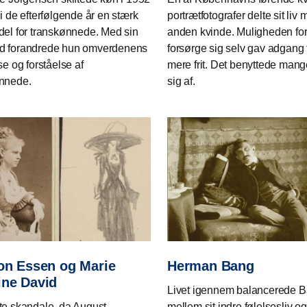
i de efterfølgende år en stærk
portrætfotografer delte sit liv
del for transkønnede. Med sin
anden kvinde. Muligheden for
d forandrede hun omverdenens
forsørge sig selv gav adgang t
se og forståelse af
mere frit. Det benyttede mang
nnede.
sig af.
von Essen og Marie
Herman Bang
ine David
Livet igennem balancerede 
te skandale, da August
mellem sit indre følelsesliv og