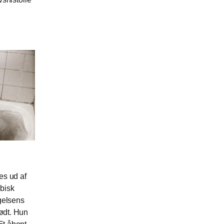
es ud af
sbisk
gelsens
født. Hun