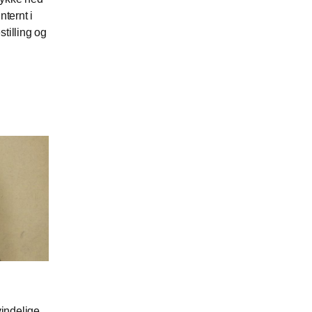
nternt i
tilling og
indelige