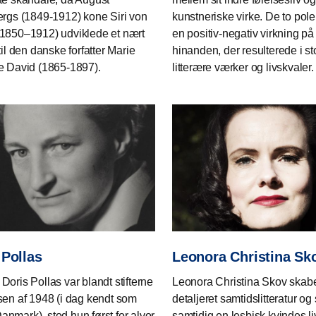
ergs (1849-1912) kone Siri von
kunstneriske virke. De to pol
1850–1912) udviklede et nært
en positiv-negativ virkning på
til den danske forfatter Marie
hinanden, der resulterede i st
e David (1865-1897).
litterære værker og livskvaler.
 Pollas
Leonora Christina Sk
Doris Pollas var blandt stifterne
Leonora Christina Skov skab
sen af 1948 (i dag kendt som
detaljeret samtidslitteratur og 
nmark), stod hun først for alvor
samtidig en lesbisk kvindes li