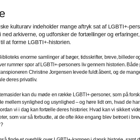
de
ke kulturarv indeholder mange aftryk sat af LGBTI+-pers
i ned arkiverne, og udforsker de fortællinger og erfaringer,
 til at forme LGBTI+-historien.
iblioteks enorme samlinger af bøger, tidsskrifter, breve, billeder o
iver rummer spor af LGBTI+-personers liv gennem historien. Både 
ranspioneren Christine Jorgensen levede fuldt åbent, og de man
le deres privatliv.
temasider kan du møde en række LGBTI+-personer, som på forske
e mellem synlighed og usynlighed – og høre lidt om, hvad de har 
ordan vi i dag kan fortælle deres historier. Hvad kan vi sikkert vid
eter, som var så forbudte, at de ofte ikke engang blev betroet i brev
e?
så finde et overblik over LGBTI+-kampen i dansk historie, samt 