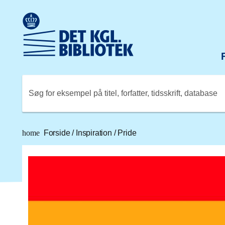
Gå til hovedindholdet
Change language to English
Det Kongelige Biblioteks logo. Gå til Det Kongelige Bibli
Søg for eksempel på titel, forfatter, tidsskrift, database
home
Forside
/
Inspiration
/
Pride