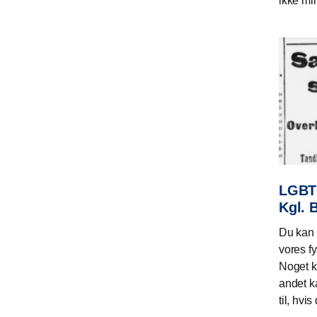
ikke min
LGBTI
Kgl. 
Du kan 
vores fy
Noget ka
andet k
til, hvi