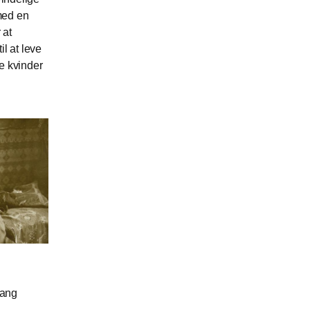
 med en
 at
il at leve
e kvinder
Bang