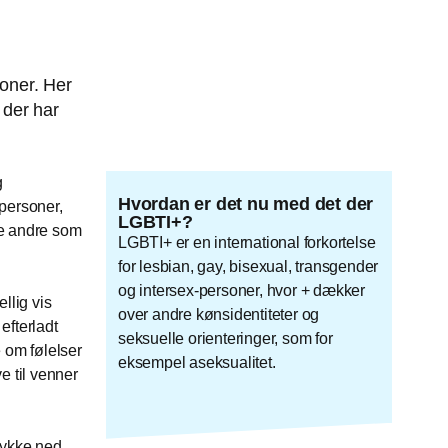
oner. Her
 der har
g
Hvordan er det nu med det der
personer,
LGBTI+?
ge andre som
LGBTI+ er en international forkortelse
for lesbian, gay, bisexual, transgender
og intersex-personer, hvor + dækker
llig vis
over andre kønsidentiteter og
efterladt
seksuelle orienteringer, som for
e om følelser
eksempel aseksualitet.
e til venner
dykke ned