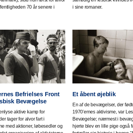
ffentligheden 70 år senere i
i sine romaner.
rnes Befrielses Front
Et åbent øjeblik
sbisk Bevægelse
En af de bevægelser, der født
nlyse aktive kamp for
1970'ernes aktivisme, var Le
der tager for alvor fart i
Bevægelse; nærmest i bevæ
ne med aktioner, løbesedler og
hjerte blev en lille pige også 