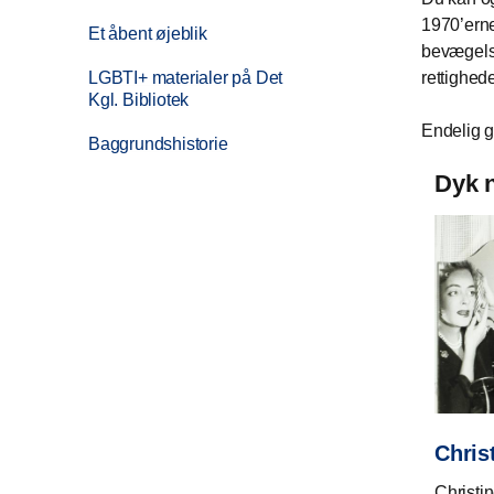
1970’erne
Et åbent øjeblik
bevægelse
LGBTI+ materialer på Det
rettighed
Kgl. Bibliotek
Endelig g
Baggrundshistorie
Dyk n
Chris
Christi