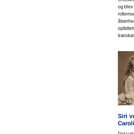
og blev 
rollemo
åbenhe
opfattel
transkø
Siri 
Carol
Det vak