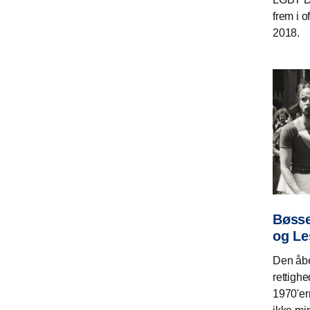
frem i o
2018.
Bøsse
og Le
Den åbe
rettighe
1970'er