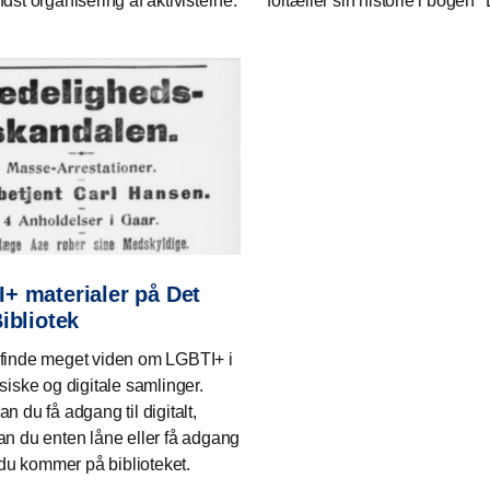
dst organisering af aktivisterne.
fortæller sin historie i bogen
+ materialer på Det
Bibliotek
finde meget viden om LGBTI+ i
siske og digitale samlinger.
n du få adgang til digitalt,
an du enten låne eller få adgang
s du kommer på biblioteket.