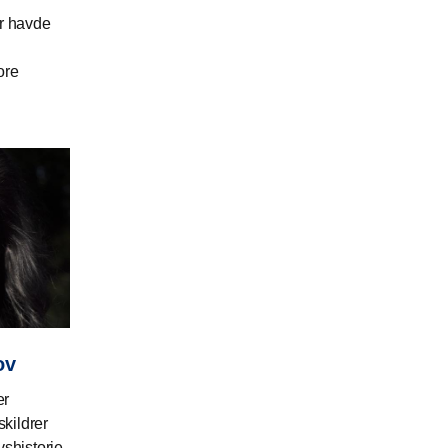
er havde
ore
ov
er
skildrer
vshistorie