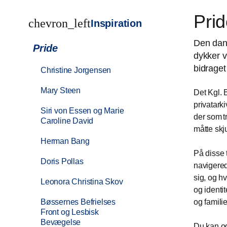
Pri
chevron_left
Inspiration
Den dans
Pride
dykker v
bidraget
Christine Jorgensen
Mary Steen
Det Kgl. B
privatark
Siri von Essen og Marie
der som t
Caroline David
måtte skju
Herman Bang
På disse 
Doris Pollas
navigered
sig, og hv
Leonora Christina Skov
og identit
Bøssernes Befrielses
og famili
Front og Lesbisk
Bevægelse
Du kan og