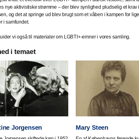
s nye aktivistiske strømme – der blev synlighed pludselig et krav i
n, og det at springe ud blev brugt som et våben i kampen for liges
er i samfundet.
uider vi også til materialer om LGBTI+-emner i vores samling.
ed i temaet
tine Jorgensen
Mary Steen
ne Jorgensen skiftede køn i 1952
En af Københavns førende kv