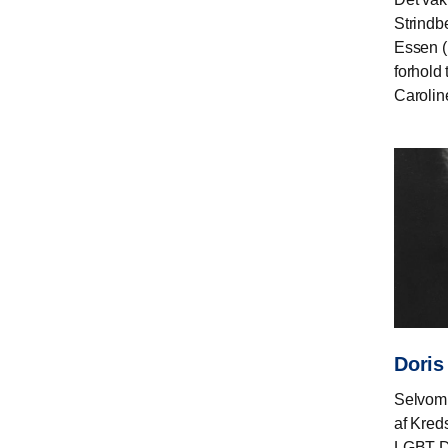
Strindb
Essen (
forhold 
Carolin
Doris
Selvom 
af Kred
LGBT Da