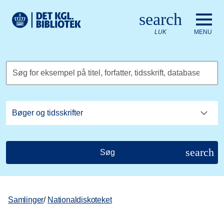
Gå til hovedindholdet
Change language to English
search
Det Kongelige Biblioteks logo. Gå til Det Kongelige Bibliote
LUK
MENU
Søg for eksempel på titel, forfatter, tidsskrift, database
search
Søg
Samlinger
/
Nationaldiskoteket