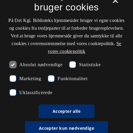
×
Driftsstatus
bruger cookies
Cookieindstillinger
På Det Kgl. Biblioteks hjemmesider bruger vi egne cookies
og cookies fra tredjeparter til at forbedre brugeroplevelsen.
Kontaktinformationer
Ved at bruge vores hjemmeside giver du samtykke til alle
cookies i overensstemmelse med vores cookiepolitik.
Se
vores cookiepolitik
Åbningstider
Absolut nødvendige
Statistiske
Spørg biblioteket
Marketing
Funktionalitet
kb@kb.dk
Uklassificerede
33 47 47 47
Pressekontakt
Accepter alle
EAN: 5798000795297
Accepter kun nødvendige
rdl_facebook
rdl_instagram
rdl_linkedin