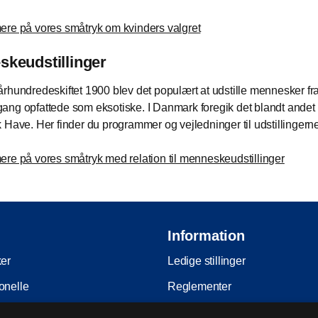
re på vores småtryk om kvinders valgret
keudstillinger
rhundredeskiftet 1900 blev det populært at udstille mennesker f
ng opfattede som eksotiske. I Danmark foregik det blandt andet i
 Have. Her finder du programmer og vejledninger til udstillingerne
re på vores småtryk med relation til menneskeudstillinger
Information
ker
Ledige stillinger
onelle
Reglementer
Ophavsret