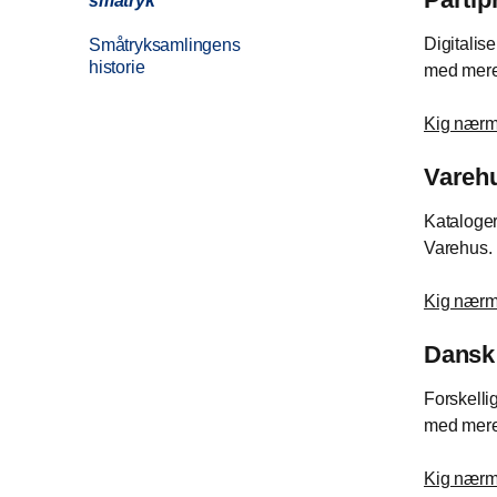
småtryk
Digitalis
Småtryksamlingens
historie
med mere
Kig nærm
Vareh
Kataloger
Varehus.
Kig nærm
Dansk
Forskelli
med mere.
Kig nærm