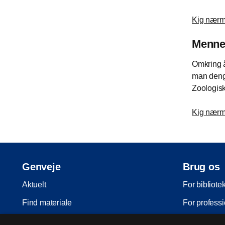
Kig nærme
Mennes
Omkring å
man denga
Zoologisk
Kig nærme
Genveje
Brug os
Aktuelt
For bibliote
Find materiale
For professi
Inspiration
For skoler