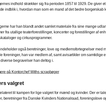
rnes indhold strækker sig fra perioden 1857 til 1929. De giver et
e indblik i, hvordan man som en mand af det bedre borgerskab 
gerne har han blandt andet samlet materiale fra sine mange udlan
 fra utallige teaterforestillinger, koncerter og forestillinger af enh
gskataloger og cirkusprogrammer.
ndeholder også beretninger, love og medlemsfortegnelser med m
de foreninger, han var medlem af, samt avisartikler om samtidige
 diverse begravelser han deltog i.
ere på Kontorchef Withs scrapbøger
rs valgret
elateret til kampen for lige valgret for mænd og kvinder. Der er ta
r, beretninger fra Danske Kvinders Nationalraad, foreningslove 