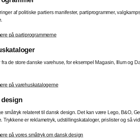
eringer af politiske partiers manifester, partiprogrammer, valgkamp
.
ere på partiprogrammerne
uskataloger
 fra de store danske varehuse, for eksempel Magasin, Illum og Da
ere på varehuskatalogerne
 design
ge småtryk relateret til dansk design. Det kan være Lego, B&O, G
 Trykkene er reklametryk, udstillingskataloger, prislister og så vid
ere på vores småtryk om dansk design