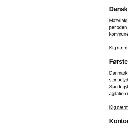
Dansk 
Materiale
perioden 
kommune t
Kig nærme
Første
Danmark v
stor bety
Sønderjyl
agitation
Kig nærme
Kontor