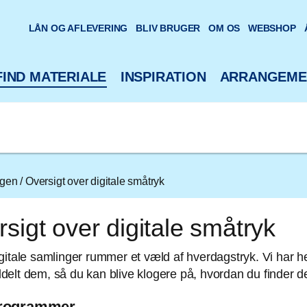
oteks hjemmeside
LÅN OG AFLEVERING
BLIV BRUGER
OM OS
WEBSHOP
FIND MATERIALE
INSPIRATION
ARRANGEME
ngen
/
Oversigt over digitale småtryk
sigt over digitale småtryk
gitale samlinger rummer et væld af hverdagstryk. Vi har h
elt dem, så du kan blive klogere på, hvordan du finder 
programmer