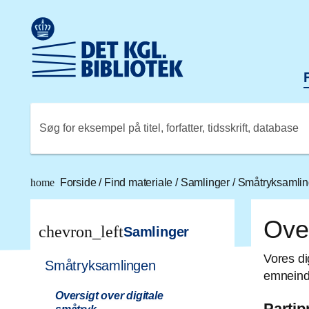
Gå til hovedindholdet
Change language to English
Det Kongelige Biblioteks logo. Gå til Det Kongelige Bibli
Søg for eksempel på titel, forfatter, tidsskrift, database
home
Forside
/
Find materiale
/
Samlinger
/
Småtryksamli
Over
chevron_left
Samlinger
Vores di
Småtryksamlingen
emneindd
Oversigt over digitale
Parti