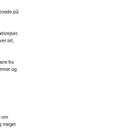
levede på
dsrejser,
ver art,
ere fra
 emner og
le om
og meget