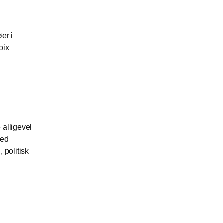
er i
oix
 alligevel
med
 politisk