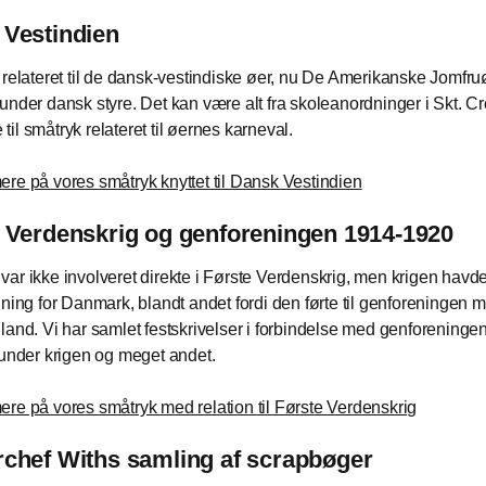
Vestindien
 relateret til de dansk-vestindiske øer, nu De Amerikanske Jomfruø
under dansk styre. Det kan være alt fra skoleanordninger i Skt. Cr
il småtryk relateret til øernes karneval.
re på vores småtryk knyttet til Dansk Vestindien
 Verdenskrig og genforeningen 1914-1920
ar ikke involveret direkte i Første Verdenskrig, men krigen havde
dning for Danmark, blandt andet fordi den førte til genforeningen 
land. Vi har samlet festskrivelser i forbindelse med genforeningen,
 under krigen og meget andet.
re på vores småtryk med relation til Første Verdenskrig
chef Withs samling af scrapbøger