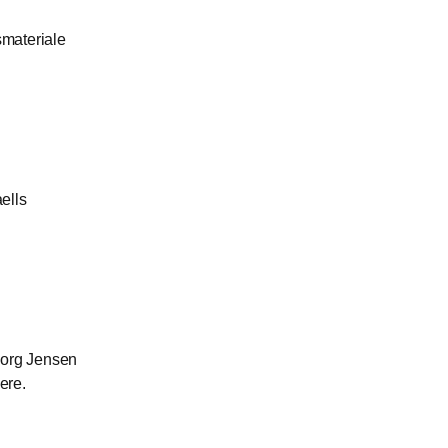
smateriale
ells
eorg Jensen
ere.