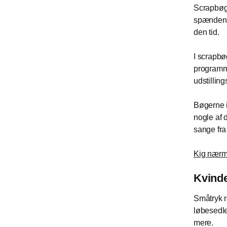
Scrapbøge
spændend
den tid.
I scrapbø
programmer
udstillin
Bøgerne i
nogle af 
sange fra
Kig nærm
Kvinde
Småtryk r
løbesedle
mere.