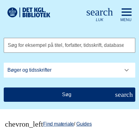
Gå til hovedindholdet
Change language to English
search
Det Kongelige Biblioteks logo. Gå til Det Kongelige Bibliote
LUK
MENU
Søg for eksempel på titel, forfatter, tidsskrift, database
search
Søg
chevron_left
Find materiale
/
Guides