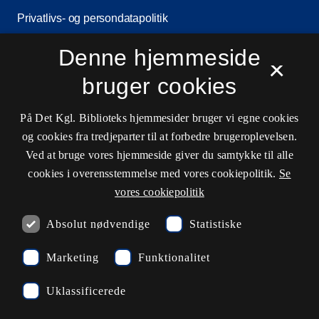
Privatlivs- og persondatapolitik
Tilgængelighedserklæring
Denne hjemmeside
×
Driftsstatus
bruger cookies
Cookieindstillinger
På Det Kgl. Biblioteks hjemmesider bruger vi egne cookies
og cookies fra tredjeparter til at forbedre brugeroplevelsen.
Kontaktinformationer
Ved at bruge vores hjemmeside giver du samtykke til alle
cookies i overensstemmelse med vores cookiepolitik.
Se
vores cookiepolitik
Åbningstider
Absolut nødvendige
Statistiske
Spørg biblioteket
Marketing
Funktionalitet
kb@kb.dk
Uklassificerede
33 47 47 47