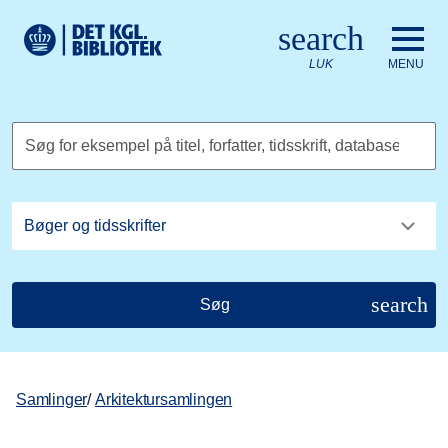
Gå til hovedindholdet
Change language to English
search
Det Kongelige Biblioteks logo. Gå til Det Kongelige Bibliote
LUK
MENU
Søg for eksempel på titel, forfatter, tidsskrift, database
search
Søg
Samlinger
/
Arkitektursamlingen