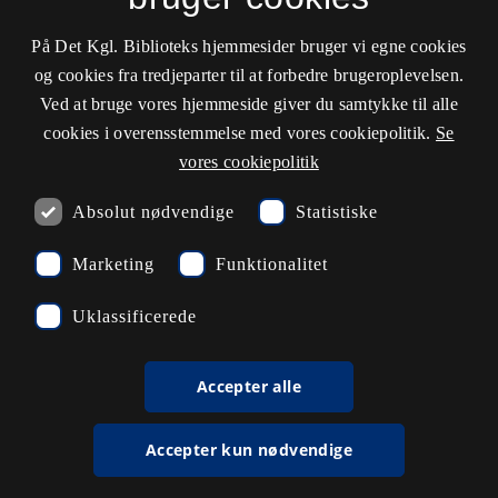
Cookieindstillinger
På Det Kgl. Biblioteks hjemmesider bruger vi egne cookies
og cookies fra tredjeparter til at forbedre brugeroplevelsen.
Kontaktinformationer
Ved at bruge vores hjemmeside giver du samtykke til alle
cookies i overensstemmelse med vores cookiepolitik.
Se
vores cookiepolitik
Åbningstider
Absolut nødvendige
Statistiske
Spørg biblioteket
Marketing
Funktionalitet
kb@kb.dk
Uklassificerede
33 47 47 47
Pressekontakt
Accepter alle
EAN: 5798000795297
Accepter kun nødvendige
rdl_facebook
rdl_instagram
rdl_linkedin
Følg os på Facebook
Følg os på Instagram
Følg os på LinkedIn