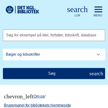
Gå til hovedindholdet
Change language to English
search
Det Kongelige Biblioteks logo. Gå til Det Kongelige Bibliote
LUK
MENU
Søg for eksempel på titel, forfatter, tidsskrift, database
search
Søg
chevron_left
Om os
/
Brugerpanel for bibliotekets hjemmeside