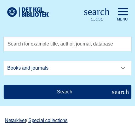
Go to the main content
Skift sprog til dansk
search
Royal Danish Library logo. Go to the Royal Danish Library we
CLOSE
MENU
Search for example title, author, journal, database
search
Search
Netarkivet
/
Special collections