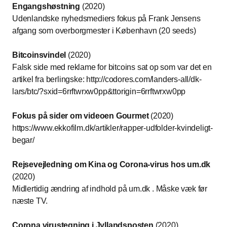
Engangshøstning
(2020)
Udenlandske nyhedsmediers fokus på Frank Jensens
afgang som overborgmester i København (20 seeds)
Bitcoinsvindel
(2020)
Falsk side med reklame for bitcoins sat op som var det en
artikel fra berlingske: http://codores.com/landers-all/dk-
lars/btc/?sxid=6rrftwrxw0pp&ttorigin=6rrftwrxw0pp
Fokus på sider om videoen Gourmet
(2020)
https://www.ekkofilm.dk/artikler/rapper-udfolder-kvindeligt-
begar/
Rejsevejledning om Kina og Corona-virus hos um.dk
(2020)
Midlertidig ændring af indhold på um.dk . Måske væk før
næste TV.
Corona virustegning i Jyllandsposten
(2020)