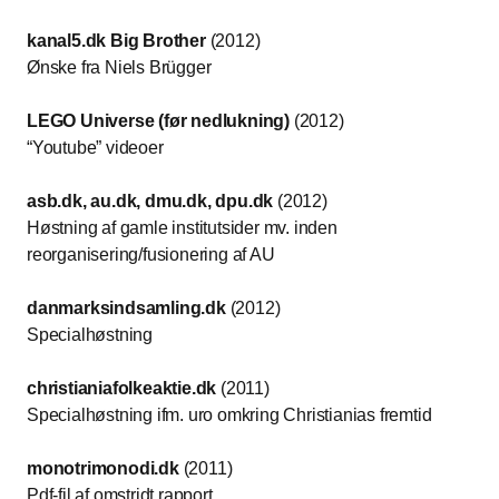
kanal5.dk Big Brother
(2012)
Ønske fra Niels Brügger
LEGO Universe (før nedlukning)
(2012)
“Youtube” videoer
asb.dk, au.dk, dmu.dk, dpu.dk
(2012)
Høstning af gamle institutsider mv. inden
reorganisering/fusionering af AU
danmarksindsamling.dk
(2012)
Specialhøstning
christianiafolkeaktie.dk
(2011)
Specialhøstning ifm. uro omkring Christianias fremtid
monotrimonodi.dk
(2011)
Pdf-fil af omstridt rapport