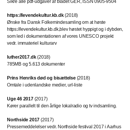
Sikre alle pdf-udgaver af bladet GER, ISSN 0905-9504
https://levendekultur.kb.dk
(2018)
Ønske fra Dansk Folkemindesamling om at høste
https://levendekultur.kb.dk,blev høstet hyppigt og i dybden,
som led i dokumentationen af vores UNESCO projekt
vedr. immateriel kulturarv
luther2017.dk
(2018)
785MB og 5.613 dokumenter
Prins Henriks død og bisættelse
(2018)
Omtale i udenlandske medier, url-liste
Uge 46 2017
(2017)
Kører parallelt til den årlige lokalradio og tv indsamling.
Northside 2017
(2017)
Pressemeddelelser vedr. Northside festival 2017 i Aarhus