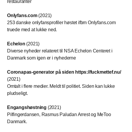
restauranter
Onlyfans.com
(2021)
253 danske onlyfansprofiler høstet ifbm Onlyfans.com
truede med at lukke ned.
Echelon
(2021)
Diverse nyheder relateret til NSA Echelon Centeret i
Danmark som igen er i nyhederne
Coronapas-generator på siden https://fuckmettef.nu/
(2021)
Omtalt i flere medier. Meldt til politiet. Siden kan lukke
pludseligt.
Engangshøstning
(2021)
Pilfingerdansen, Rasmus Paludan Arrest og MeToo
Danmark.