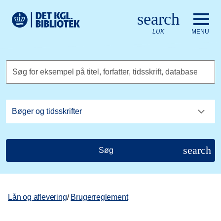
Gå til hovedindholdet
Change language to English
search
Det Kongelige Biblioteks logo. Gå til Det Kongelige Bibliote
LUK
MENU
Søg for eksempel på titel, forfatter, tidsskrift, database
search
Søg
Lån og aflevering
/
Brugerreglement