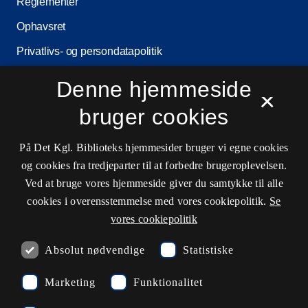
Reglementer
Ophavsret
Privatlivs- og persondatapolitik
Tilgængelighedserklæring
Denne hjemmeside
×
Driftsstatus
bruger cookies
Cookieindstillinger
På Det Kgl. Biblioteks hjemmesider bruger vi egne cookies
og cookies fra tredjeparter til at forbedre brugeroplevelsen.
Kontaktinformationer
Ved at bruge vores hjemmeside giver du samtykke til alle
cookies i overensstemmelse med vores cookiepolitik.
Se
vores cookiepolitik
Åbningstider
Absolut nødvendige
Statistiske
Spørg biblioteket
Marketing
Funktionalitet
kb@kb.dk