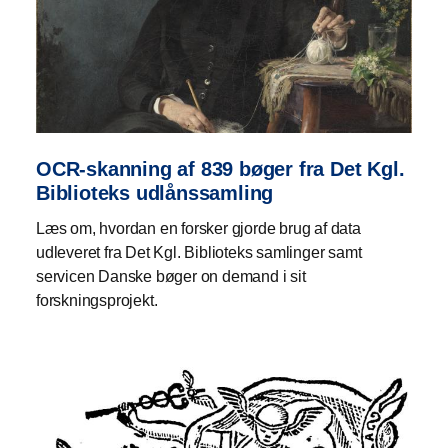
Danske internetsider fra 2005 og frem
På
Find materiale
får du præsenteret mange af de
mere specielle samlinger, så du ved, hvad du kan
søge på i vores bibliotekssystem.
Søg i vores
bibliotekssystem
, hvor en stor del af vores
OCR-skanning af 839 bøger fra Det Kgl.
materialer kan findes – og bestilles til hjemlån eller
Biblioteks udlånssamling
læsesal.
Læs om, hvordan en forsker gjorde brug af data
udleveret fra Det Kgl. Biblioteks samlinger samt
servicen Danske bøger on demand i sit
forskningsprojekt.