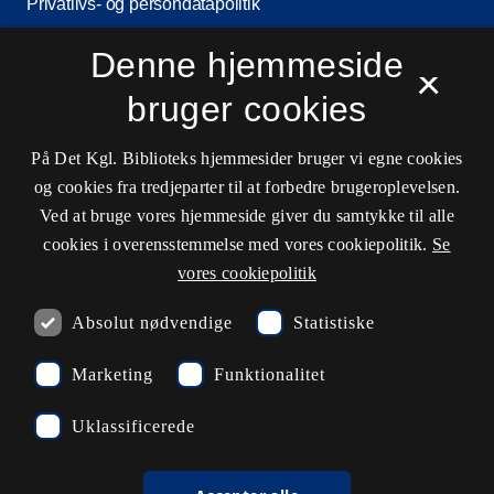
Privatlivs- og persondatapolitik
Tilgængelighedserklæring
Denne hjemmeside
×
Driftsstatus
bruger cookies
Cookieindstillinger
På Det Kgl. Biblioteks hjemmesider bruger vi egne cookies
og cookies fra tredjeparter til at forbedre brugeroplevelsen.
Kontaktinformationer
Ved at bruge vores hjemmeside giver du samtykke til alle
cookies i overensstemmelse med vores cookiepolitik.
Se
vores cookiepolitik
Åbningstider
Absolut nødvendige
Statistiske
Spørg biblioteket
Marketing
Funktionalitet
kb@kb.dk
Uklassificerede
33 47 47 47
Pressekontakt