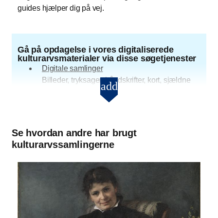
guides hjælper dig på vej.
Gå på opdagelse i vores digitaliserede
kulturarvsmaterialer via disse søgetjenester
Digitale samlinger
Billeder, tryksager, håndskrifter, kort, sjældne
add
Gå på opdagelse i vores digital
bøger
Tekster.kb.dk
Litterære værker fra middelalderen til det 20.
Se hvordan andre har brugt
århundrede
kulturarvssamlingerne
Mediestream
Radio, tv, reklamefilm, aviser
Danmark set fra luften
Historiske luftfotos
Netarkivet