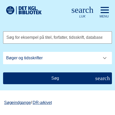
Gå til hovedindholdet
Change language to English
search
Det Kongelige Biblioteks logo. Gå til Det Kongelige Bibliote
LUK
MENU
Søg for eksempel på titel, forfatter, tidsskrift, database
search
Søg
Søgeindgange
/
DR-arkivet