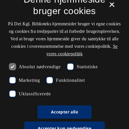
×
Driftsstatus
bruger cookies
Cookieindstillinger
På Det Kgl. Biblioteks hjemmesider bruger vi egne cookies
og cookies fra tredjeparter til at forbedre brugeroplevelsen.
Kontaktinformationer
Ved at bruge vores hjemmeside giver du samtykke til alle
cookies i overensstemmelse med vores cookiepolitik.
Se
vores cookiepolitik
Åbningstider
Absolut nødvendige
Statistiske
Spørg biblioteket
Marketing
Funktionalitet
kb@kb.dk
Uklassificerede
33 47 47 47
Pressekontakt
Accepter alle
EAN: 5798000795297
Accepter kun nødvendige