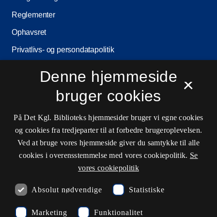
Reglementer
Ophavsret
Privatlivs- og persondatapolitik
Tilgængelighedserklæring
Denne hjemmeside
×
Driftsstatus
bruger cookies
Cookieindstillinger
På Det Kgl. Biblioteks hjemmesider bruger vi egne cookies
og cookies fra tredjeparter til at forbedre brugeroplevelsen.
Kontaktinformationer
Ved at bruge vores hjemmeside giver du samtykke til alle
cookies i overensstemmelse med vores cookiepolitik.
Se
vores cookiepolitik
Åbningstider
Absolut nødvendige
Statistiske
Spørg biblioteket
Marketing
Funktionalitet