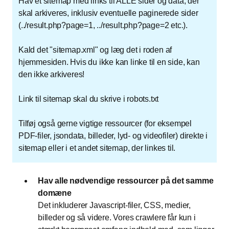
Hav et sitemap med links til ALLE sider og data, der
skal arkiveres, inklusiv eventuelle paginerede sider
(../result.php?page=1, ../result.php?page=2 etc.).
Kald det "sitemap.xml" og læg det i roden af
hjemmesiden. Hvis du ikke kan linke til en side, kan
den ikke arkiveres!
Link til sitemap skal du skrive i robots.txt
Tilføj også gerne vigtige ressourcer (for eksempel
PDF-filer, jsondata, billeder, lyd- og videofiler) direkte i
sitemap eller i et andet sitemap, der linkes til.
Hav alle nødvendige ressourcer på det samme
domæne
Det inkluderer Javascript-filer, CSS, medier,
billeder og så videre. Vores crawlere får kun i