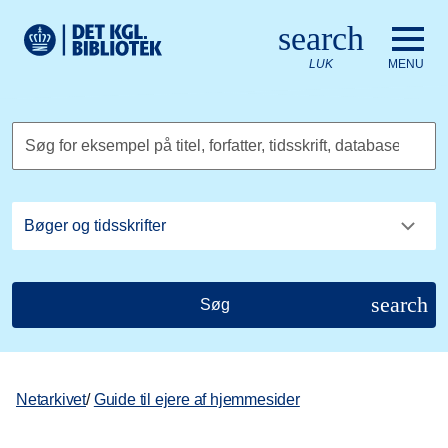
Gå til hovedindholdet
Change language to English
search
Det Kongelige Biblioteks logo. Gå til Det Kongelige Bibliote
LUK
MENU
Søg for eksempel på titel, forfatter, tidsskrift, database
search
Søg
Netarkivet
/
Guide til ejere af hjemmesider