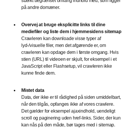
stærkt begrænset omfang indhold med, som ligger
på andre domæner.
Overvej at bruge eksplicitte links til dine
mediefiler og liste dem i hjemmesidens sitemap
Crawleren kan downloade visse typer af
lyd-/visuelle filer, men det afgørende er, om
crawleren kan opdage dem i første omgang. Hvis
stien (URL) til videoen er skjult, for eksempel i et
JavaScript eller Flashsetup, vil crawleren ikke
kunne finde dem.
Mistet data
Data, der ikke er til rådighed på siden umiddelbart,
når den tilgås, opfanges ikke af vores crawlere.
Det gælder for eksempel ajaxindhold, uendeligt
scroll og paginering uden href-links. Sider, der kun
kan nås på den måde, bør tages med i sitemap.