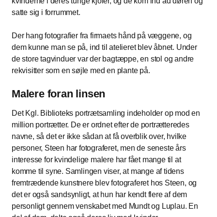
kvinderne i deres tunge kjoler, og de kom ind ad døren og
satte sig i forrummet.
Der hang fotografier fra firmaets hånd på væggene, og
dem kunne man se på, ind til atelieret blev åbnet. Under
de store tagvinduer var der bagtæppe, en stol og andre
rekvisitter som en søjle med en plante på.
Malere foran linsen
Det Kgl. Biblioteks portrætsamling indeholder op mod en
million portrætter. De er ordnet efter de portrætteredes
navne, så det er ikke sådan at få overblik over, hvilke
personer, Steen har fotograferet, men de seneste års
interesse for kvindelige malere har fået mange til at
komme til syne. Samlingen viser, at mange af tidens
fremtrædende kunstnere blev fotograferet hos Steen, og
det er også sandsynligt, at hun har kendt flere af dem
personligt gennem venskabet med Mundt og Luplau. En