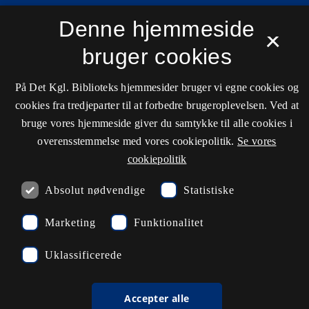
Kontaktinformationer
Denne hjemmeside
×
bruger cookies
Åbningstider
På Det Kgl. Biblioteks hjemmesider bruger vi egne cookies og
cookies fra tredjeparter til at forbedre brugeroplevelsen. Ved at
Spørg biblioteket
bruge vores hjemmeside giver du samtykke til alle cookies i
kb@kb.dk
overensstemmelse med vores cookiepolitik.
Se vores
33 47 47 47
cookiepolitik
Pressekontakt
Absolut nødvendige
Statistiske
EAN: 5798000795297
Marketing
Funktionalitet
rdl_facebook
rdl_instagram
rdl_linkedin
Følg os på Facebook
Følg os på Instagram
Følg os på LinkedIn
Uklassificerede
Accepter alle