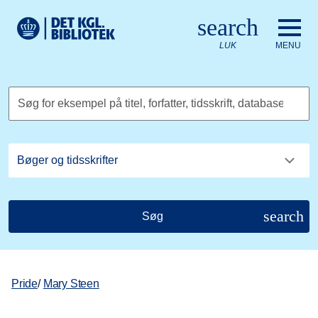
Gå til hovedindholdet
Change language to English
search
Det Kongelige Biblioteks logo. Gå til Det Kongelige Bibliote
LUK
MENU
Søg for eksempel på titel, forfatter, tidsskrift, database
search
Søg
Pride
/
Mary Steen