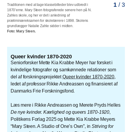
1
2
3
/ 3
/ 3
/ 3
Traditionen med at tage klassebilleder blev udbredt i
Suhrs husholdningsskole blev etableret af Ingeborg Suhr i
Fotografiet blev berømt for sin virkelighedsnære gengivelse,
1870’erne. Mary Steen fotograferede senere hen på N.
1901, og i 1905 begyndte skolen at afholde et-årige
og sandt er det, at alle detaljer er aftegnet minutiøst på dette
Zahles skole, og her er det i anledning af
uddannelser til husholdningsskolelærerinder. Fotografierne
foto fra kursus i sygepleje. Ingen kan dog være i tvivl om, at
præliminæreksamen for skolelærere i 1898. Skolens
stammer fra skolen og har formentlig hængt som
det ikke er et snapshot men en nøje gennemtænkt
grundlægger Natalie Zahle sidder i midten.
udsmykning.
komposition.
Foto: Mary Steen.
Foto: Mary Steen.
Foto: Mary Steen.
Queer kvinder 1870-2020
Seniorforsker Mette Kia Krabbe Meyer har forsket i
kvindelige fotografer og samkønnede relationer som
del af forskningsprojektet
Queer kvinder 1870-2020
,
ledet af professor Rikke Andreassen og finansieret af
Danmarks Frie Forskningsfond.
Læs mere i Rikke Andreassen og Merete Pryds Helles
De nye kvinder. Kærlighed og queers 1870-1920
,
Politikens Forlag 2025 og Mette Kia Krabbe Meyers
Mary Steen. A Studio of One’s Own
, in
Striving for