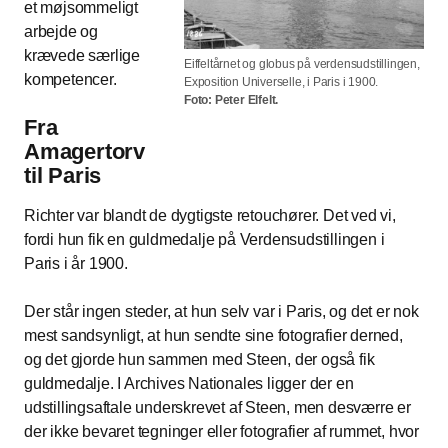
et møjsommeligt
arbejde og
krævede særlige
Eiffeltårnet og globus på verdensudstillingen,
kompetencer.
Exposition Universelle, i Paris i 1900.
Foto: Peter Elfelt.
Fra
Amagertorv
til Paris
Richter var blandt de dygtigste retouchører. Det ved vi,
fordi hun fik en guldmedalje på Verdensudstillingen i
Paris i år 1900.
Der står ingen steder, at hun selv var i Paris, og det er nok
mest sandsynligt, at hun sendte sine fotografier derned,
og det gjorde hun sammen med Steen, der også fik
guldmedalje. I Archives Nationales ligger der en
udstillingsaftale underskrevet af Steen, men desværre er
der ikke bevaret tegninger eller fotografier af rummet, hvor