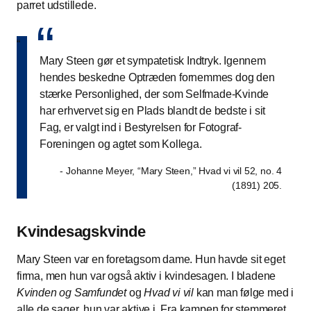
parret udstillede.
“
“
Mary Steen gør et sympatetisk Indtryk. Igennem
hendes beskedne Optræden fornemmes dog den
stærke Personlighed, der som Selfmade-Kvinde
har erhvervet sig en Plads blandt de bedste i sit
Fag, er valgt ind i Bestyrelsen for Fotograf-
Foreningen og agtet som Kollega.
- Johanne Meyer, “Mary Steen,” Hvad vi vil 52, no. 4
(1891) 205.
Kvindesagskvinde
Mary Steen var en foretagsom dame. Hun havde sit eget
firma, men hun var også aktiv i kvindesagen. I bladene
Kvinden og Samfundet
og
Hvad vi vil
kan man følge med i
alle de sager, hun var aktive i. Fra kampen for stemmeret