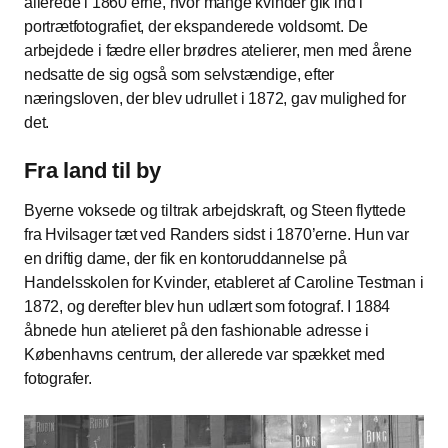
allerede i 1860’erne, hvor mange kvinder gik ind i
portrætfotografiet, der ekspanderede voldsomt. De
arbejdede i fædre eller brødres atelierer, men med årene
nedsatte de sig også som selvstændige, efter
næringsloven, der blev udrullet i 1872, gav mulighed for
det.
Fra land til by
Byerne voksede og tiltrak arbejdskraft, og Steen flyttede
fra Hvilsager tæt ved Randers sidst i 1870’erne. Hun var
en driftig dame, der fik en kontoruddannelse på
Handelsskolen for Kvinder, etableret af Caroline Testman i
1872, og derefter blev hun udlært som fotograf. I 1884
åbnede hun atelieret på den fashionable adresse i
Københavns centrum, der allerede var spækket med
fotografer.