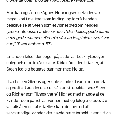
gjorde de oprør mod den traditionelle kvinderolle.
Man kan også læse Agnes Henningsen selv, der var
meget kort i atelieret som lærling, og forstå hendes
beskrivelse af Steen som et vidnesbyrd om hendes
fysiske interesse i andre kvinder:
Den kortklippede dame
bevægede munden efter min så kvindelig interesseret var
hun,
(
Byen erobret
s. 57).
En anden kilde, der peger på, at de var tæt knyttede, er
optegnelserne fra Assistens Kirkegård, der fortæller, at
Steen lod sig begrave sammen med Helga.
Hvad enten Steens og Richters forhold var af romantisk
og erotisk karakter eller ej, så kan vi karakterisere Steen
og Richter som ”livspartnere” i lighed med mange af de
kvinder, som parret var venner med og fotograferede. De
var altså en del af et fællesskab, der bestod af
selvstændige kvinder, der havde nære forhold internt. Hvis