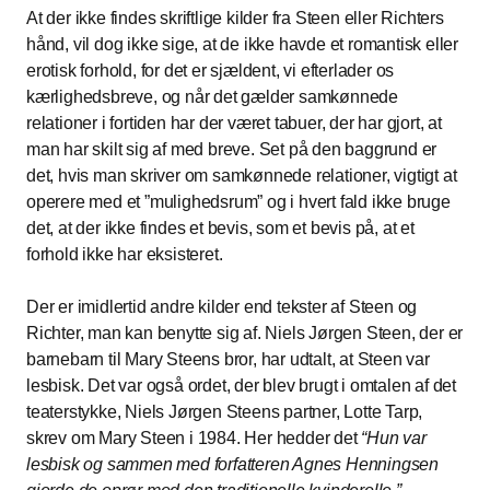
At der ikke findes skriftlige kilder fra Steen eller Richters
hånd, vil dog ikke sige, at de ikke havde et romantisk eller
erotisk forhold, for det er sjældent, vi efterlader os
kærlighedsbreve, og når det gælder samkønnede
relationer i fortiden har der været tabuer, der har gjort, at
man har skilt sig af med breve. Set på den baggrund er
det, hvis man skriver om samkønnede relationer, vigtigt at
operere med et ”mulighedsrum” og i hvert fald ikke bruge
det, at der ikke findes et bevis, som et bevis på, at et
forhold ikke har eksisteret.
Der er imidlertid andre kilder end tekster af Steen og
Richter, man kan benytte sig af. Niels Jørgen Steen, der er
barnebarn til Mary Steens bror, har udtalt, at Steen var
lesbisk. Det var også ordet, der blev brugt i omtalen af det
teaterstykke, Niels Jørgen Steens partner, Lotte Tarp,
skrev om Mary Steen i 1984. Her hedder det
Hun var
lesbisk og sammen med forfatteren Agnes Henningsen