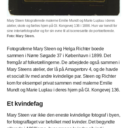
Mary Steen fotograferede malerne Emilie Mundt og Marie Luplau i deres
atelier, skole og fælles hjem på Gl. Kongevej 136 i 1886. Hun var kendt for
sine interiørfotografier og for sin evne til at iscenesætte de portrætterede.
Foto: Mary Steen.
Fotograferne Mary Steen og Helga Richter boede
sammen i Nørre Søgade 37 i København i 1899. Det
fremgår af folketællingerne. De arbejdede også sammen i
Mary Steens atelier, der lå på Amagertorv 4, og de havde
et socialt liv med andre kvindelige par. Steen og Richter
kom for eksempel privat sammen med malerne Emilie
Mundt og Marie Luplau i deres hjem på Gl. Kongevej 136.
Et kvindefag
Mary Steen var ikke den eneste kvindelige fotograf i byen,
for fotograffaget var befolket med kvinder. Det begyndte