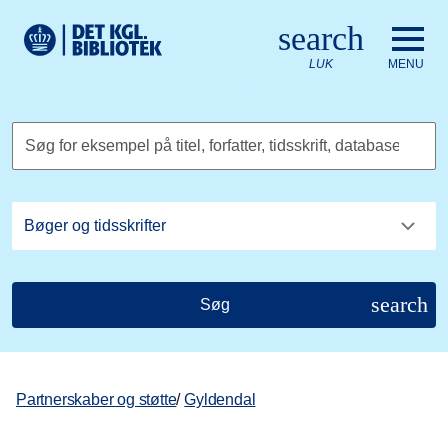
Gå til hovedindholdet
Change language to English
search
Det Kongelige Biblioteks logo. Gå til Det Kongelige Bibliote
LUK
MENU
Søg for eksempel på titel, forfatter, tidsskrift, database
search
Søg
Partnerskaber og støtte
/
Gyldendal