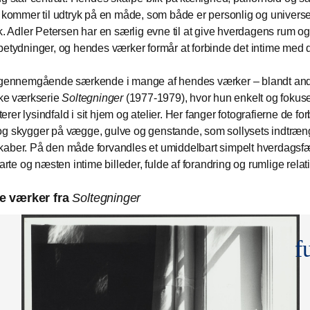
r kommer til udtryk på en måde, som både er personlig og universe
sk. Adler Petersen har en særlig evne til at give hverdagens rum og
betydninger, og hendes værker formår at forbinde det intime med d
t gennemgående særkende i mange af hendes værker – blandt and
ske værkserie
Soltegninger
(1977-1979), hvor hun enkelt og fokuse
rer lysindfald i sit hjem og atelier. Her fanger fotografierne de f
g skygger på vægge, gulve og genstande, som sollysets indtræn
aber. På den måde forvandles et umiddelbart simpelt hverdagsf
sarte og næsten intime billeder, fulde af forandring og rumlige relat
e værker fra
Soltegninger
f