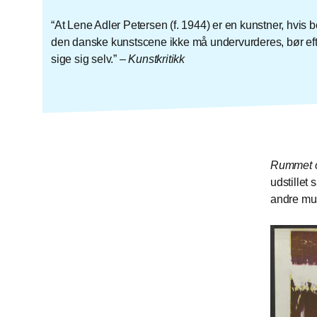
At Lene Adler Petersen (f. 1944) er en kunstner, hvis b
den danske kunstscene ikke må undervurderes, bør e
sige sig selv.
–
Kunstkritikk
Rummet 
udstillet
andre mus