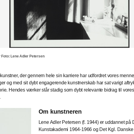
r
r
r
Adler Petersen
Foto: Lene Adler Petersen
Foto: Lene Adler Petersen
Foto: Lene Adler Petersen
kunstner, der gennem hele sin karriere har udfordret vores menn
inger og med sit dybt engagerende kunstnerskab har sat varigt aftr
orie. Hendes værker står stadig som dybt relevante bidrag til vores
.
Om kunstneren
Lene Adler Petersen (f. 1944) er uddannet på 
Kunstakademi 1964-1966 og Det Kgl. Danske