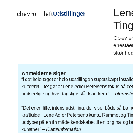
Len
chevron_left
Udstillinger
Tin
Oplev en
eneståe
skønhed,
Anmelderne siger
I det hele taget er hele udstillingen superskarpt install
kurateret. Det gør at Lene Adler Petersens fokus på de
undseelige og hverdagslige står klart frem.
–
Informati
Det er en lille, intens udstilling, der viser både sårba
kraftfulde i Lene Adler Petersens kunst. Rummet og T
uddyber på en fin måde kendskabet til en original og b
kunstner.
–
Kulturinformation