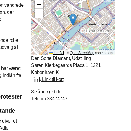
+
den vandrede
−
on, der
k
nde rolle i
udvalg af
Leaflet
|
©
OpenStreetMap
contributors
Den Sorte Diamant, Udstilling
Søren Kierkegaards Plads 1, 1221
e har været
København K
 indlån fra
link
Link til kort
Se åbningstider
protester
Telefon
33474747
stande
giver et
 Adler