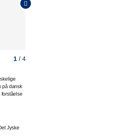
1
2
3
4
/ 4
/ 4
/ 4
/ 4
eskelige
yk på dansk
 forståelse
Det Jyske