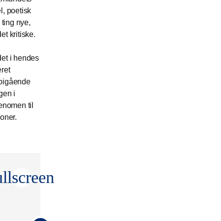
l, poetisk
 ting nye,
et kritiske.
et i hendes
ret
orbigående
gen i
ænomen til
ioner.
ullscreen