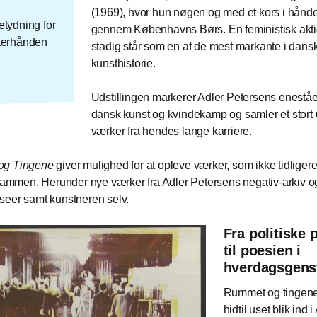
(1969), hvor hun nøgen og med et kors i hån
etydning for
gennem Københavns Børs. En feministisk akti
fterhånden
stadig står som en af de mest markante i dans
kunsthistorie.
Udstillingen markerer Adler Petersens eneståe
dansk kunst og kvindekamp og samler et stort 
værker fra hendes lange karriere.
og Tingene
giver mulighed for at opleve værker, som ikke tidliger
 sammen. Herunder nye værker fra Adler Petersens negativ-arkiv og
eer samt kunstneren selv.
Fra politiske 
til poesien i
hverdagsgen
Rummet og tingene 
hidtil uset blik ind i