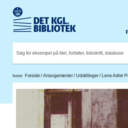
Gå til hovedindholdet
Change language to English
Det Kongelige Biblioteks logo. Gå til Det Kongelige Bibli
Søg for eksempel på titel, forfatter, tidsskrift, database
home
Forside
/
Arrangementer
/
Udstillinger
/
Lene Adler 