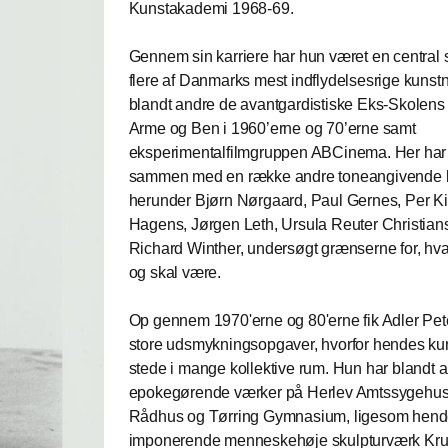
Kunstakademi 1968-69.
Gennem sin karriere har hun været en central s
flere af Danmarks mest indflydelsesrige kunst
blandt andre de avantgardistiske Eks-Skolens 
Arme og Ben i 1960’erne og 70’erne samt
eksperimentalfilmgruppen ABCinema. Her har
sammen med en række andre toneangivende k
herunder Bjørn Nørgaard, Paul Gernes, Per Ki
Hagens, Jørgen Leth, Ursula Reuter Christian
Richard Winther, undersøgt grænserne for, hv
og skal være.
Op gennem 1970'erne og 80'erne fik Adler Pete
store udsmykningsopgaver, hvorfor hendes kuns
stede i mange kollektive rum. Hun har blandt 
epokegørende værker på Herlev Amtssygehus
Rådhus og Tørring Gymnasium, ligesom hen
imponerende menneskehøje skulpturværk Kr