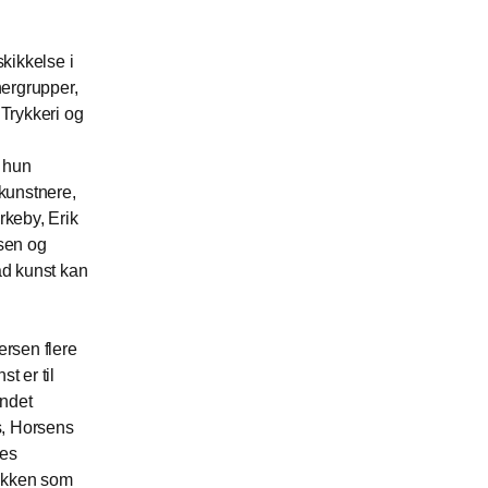
kikkelse i
nergrupper,
Trykkeri og
 hun
unstnere,
rkeby, Erik
sen og
ad kunst kan
rsen flere
t er til
andet
, Horsens
des
ukken som