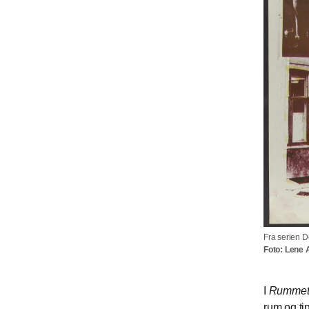
Fra serien D
Foto: Lene 
I
Rummet 
rum og ti