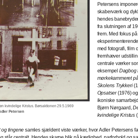
Petersens impone
skaberværk og dykk
hendes banebryden
fra slutningen af 1
frem. Med fokus p
eksperimenterende
med fotografi, film o
fremhæver udstilli
centrale værker so
eksempel
Dagbog f
mørkekammeret på
Skolens Trykkeri
(1
Opsatser
(1976) og
ikoniske samarbej
en kvindelige Kristus. Børsaktionen 29.5.1969
Bjørn Nørgaard,
D
Adler Petersen
kvindelige Kristus
(
og tingene
samles sjældent viste værker, hvor Adler Petersens fa
ng står centralt. Hendes skarpe blik på kærlighed, parforhold og 