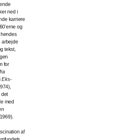
rende
er ned i
de karriere
960'erne og
å hendes
 arbejde
g tekst,
ngen
m for
ra
 Eks-
974),
 det
de med
en
1969).
scination af
samfundets