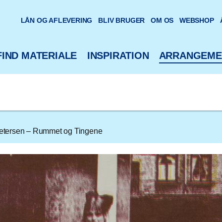
oteks hjemmeside
LÅN OG AFLEVERING
BLIV BRUGER
OM OS
WEBSHOP
FIND MATERIALE
INSPIRATION
ARRANGEME
Petersen – Rummet og Tingene