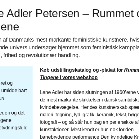
e Adler Petersen – Rummet 
gene
 af Danmarks mest markante feministiske kunstnere, hvi
nde univers undersøger hjemmet som feministisk kampplad
 frihed og revolutionær handling.
Køb udstillingskatalog og -plakat for
Rumme
Tingene
i vores webshop
eret og
t umiddelbart
Lene Adler har siden slutningen af 1960’erne 
on
de mest markante skikkelser i dansk samtidsk
kvindebevægelse. Hendes kunstnerskab spæn
rheden og det
maleri, tegning, lyd, grafik, keramik, tekst, bøge
ingene
fotografi – og så står hun bag en perlerække af
etydningsfuld
kunstaktioner. Mest kendt er hun nok for den
banebrydende performance Den kvindelige Kr