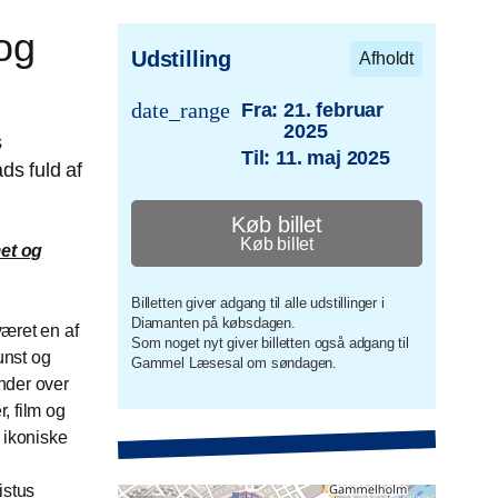
og
Udstilling
Afholdt
date_range
Fra:
21. februar
2025
s
trans.event.date
Til:
11. maj 2025
s fuld af
Køb billet
Køb billet
t og
Billetten giver adgang til alle udstillinger i
Diamanten på købsdagen.
været en af
Som noget nyt giver billetten også adgang til
unst og
Gammel Læsesal om søndagen.
der over
r, film og
 ikoniske
istus