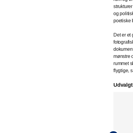
strukture
og politi
poetiske 
Det er e
fotografi
dokumente
mønstre o
rummet sk
flygtige, 
Udvalgt