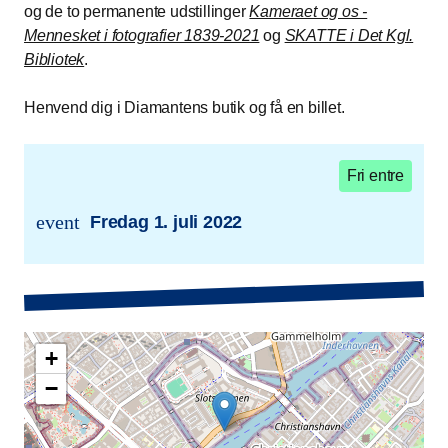
og de to permanente udstillinger
Kameraet og os -
Mennesket i fotografier 1839-2021
og
SKATTE i Det Kgl.
Bibliotek
.
Henvend dig i Diamantens butik og få en billet.
Fri entre
event
Fredag 1. juli 2022
trans.event.date
+
−