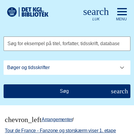
Gå til hovedindholdet
Change language to English
search
Det Kongelige Biblioteks logo. Gå til Det Kongelige Bibliote
LUK
MENU
Søg for eksempel på titel, forfatter, tidsskrift, database
search
Søg
chevron_left
Arrangementer
/
Tour de France - Fanzone og storskærm viser 1. etape