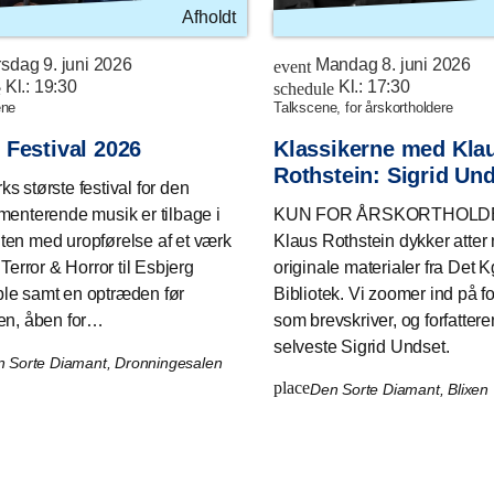
Afholdt
rsdag 9. juni 2026
Mandag 8. juni 2026
event
Kl.:
19:30
Kl.:
17:30
e
schedule
ene
talkscene, for årskortholdere
 Festival 2026
Klassikerne med Kla
Rothstein: Sigrid Un
s største festival for den
menterende musik er tilbage i
KUN FOR ÅRSKORTHOLD
en med uropførelse af et værk
Klaus Rothstein dykker atter 
 Terror & Horror til Esbjerg
originale materialer fra Det K
e samt en optræden før
Bibliotek. Vi zoomer ind på fo
en, åben for…
som brevskriver, og forfattere
selveste Sigrid Undset.
 Sorte Diamant, Dronningesalen
place
Den Sorte Diamant, Blixen