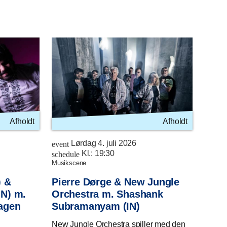
Afholdt
Afholdt
Lørdag 4. juli 2026
event
Kl.:
19:30
schedule
musikscene
) &
Pierre Dørge & New Jungle
N) m.
Orchestra m. Shashank
agen
Subramanyam (IN)
New Jungle Orchestra spiller med den