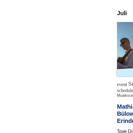
Juli
Sø
event
schedul
musiksc
Mathi
Bülow
Erind
Tove Di