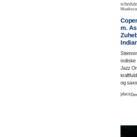
schedul
musiksc
Copen
m. As
Zuheb
India
Stemnin
indisk
Jazz Or
kraftful
og saxo
place
Den