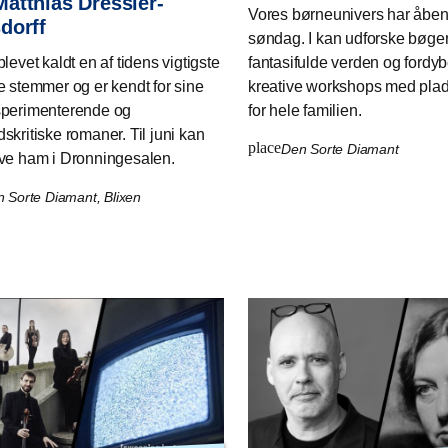
atthias Dressler-
Vores børneunivers har åben
dorff
søndag. I kan udforske bøge
levet kaldt en af tidens vigtigste
fantasifulde verden og fordybe
e stemmer og er kendt for sine
kreative workshops med plads
sperimenterende og
for hele familien.
skritiske romaner. Til juni kan
place
Den Sorte Diamant
ve ham i Dronningesalen.
 Sorte Diamant, Blixen