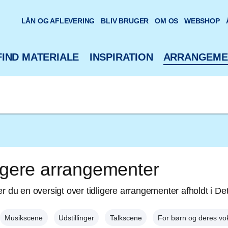
oteks hjemmeside
LÅN OG AFLEVERING
BLIV BRUGER
OM OS
WEBSHOP
FIND MATERIALE
INSPIRATION
ARRANGEME
igere arrangementer
er du en oversigt over tidligere arrangementer afholdt i Det
Musikscene
Udstillinger
Talkscene
For børn og deres vo