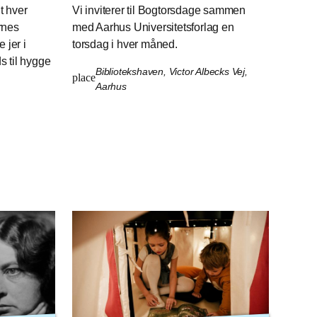
t hver
Vi inviterer til Bogtorsdage sammen
rnes
med Aarhus Universitetsforlag en
 jer i
torsdag i hver måned.
 til hygge
Bibliotekshaven, Victor Albecks Vej,
place
Aarhus