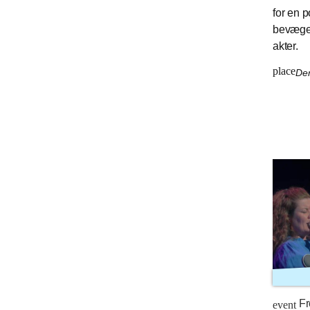
for en p
bevæger
akter.
place
Den
Fr
event