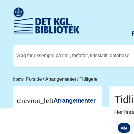
Gå til hovedindholdet
Change language to English
Det Kongelige Biblioteks logo. Gå til Det Kongelige Bibli
Søg for eksempel på titel, forfatter, tidsskrift, database
home
Forside
/
Arrangementer
/
Tidligere
Tidl
chevron_left
Arrangementer
Her find
Alle