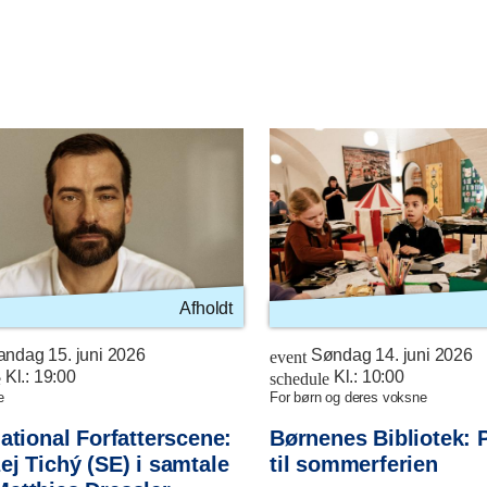
Afholdt
ndag 15. juni 2026
Søndag 14. juni 2026
event
Kl.:
19:00
Kl.:
10:00
e
schedule
e
for børn og deres voksne
national Forfatterscene:
Børnenes Bibliotek: 
ej Tichý (SE) i samtale
til sommerferien