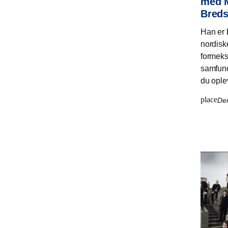
med M
Breds
Han er b
nordisk
formek
samfund
du ople
place
Den