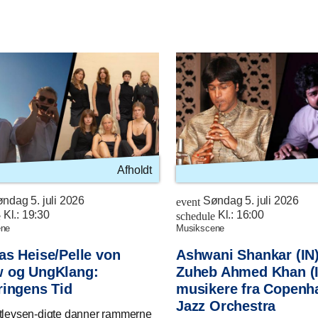
Afholdt
ndag 5. juli 2026
Søndag 5. juli 2026
event
Kl.:
19:30
Kl.:
16:00
e
schedule
ene
musikscene
as Heise/Pelle von
Ashwani Shankar (IN
 og UngKlang:
Zuheb Ahmed Khan (I
ringens Tid
musikere fra Copenh
Jazz Orchestra
tlevsen-digte danner rammerne