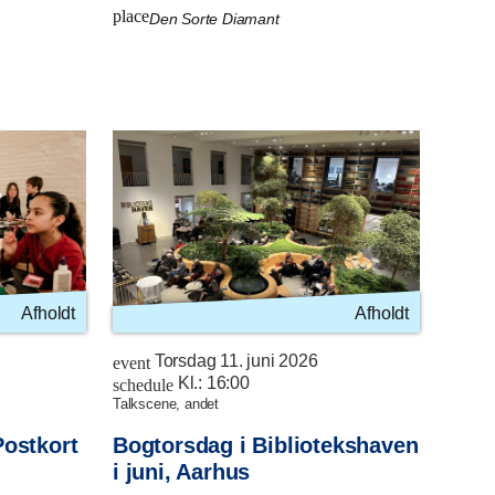
place
Den Sorte Diamant
Afholdt
Afholdt
Torsdag 11. juni 2026
event
Kl.:
16:00
schedule
talkscene, andet
Postkort
Bogtorsdag i Bibliotekshaven
i juni, Aarhus