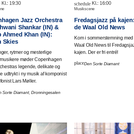
Kl.:
19:30
Kl.:
16:00
e
schedule
ene
musikscene
hagen Jazz Orchestra
Fredagsjazz på kajen
hwani Shankar (IN) &
de Waal Old News
 Ahmed Khan (IN):
Kom i sommerstemning med 
n Skies
Waal Old News til Fredagsja
ger, rytmer og mesterlige
kajen. Der er fri entré!
e musikere møder Copenhagen
place
Den Sorte Diamant
chestras legende, delikate og
de udtrykt i ny musik af komponist
fonist Lars Møller.
 Sorte Diamant, Dronningesalen