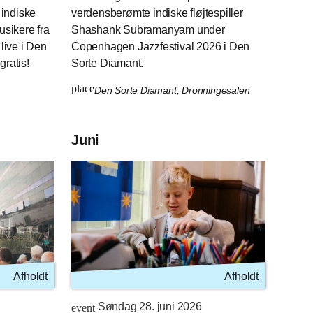
indiske
verdensberømte indiske fløjtespiller
sikere fra
Shashank Subramanyam under
live i Den
Copenhagen Jazzfestival 2026 i Den
gratis!
Sorte Diamant.
place
Den Sorte Diamant, Dronningesalen
Juni
Afholdt
Afholdt
Søndag 28. juni 2026
event