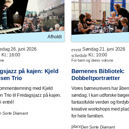
Afholdt
edag 26. juni 2026
Søndag 21. juni 2026
event
Kl.:
16:00
Kl.:
10:00
e
schedule
ene
for børn og deres voksne
gsjazz på kajen: Kjeld
Børnenes Bibliotek:
tsen Trio
Dobbeltportrætter
sommerstemning med Kjeld
Vores børneunivers har åben
n Trio til Fredagsjazz på kajen.
søndag. I kan udforske bøge
i entré!
fantasifulde verden og fordybe
kreative workshops med plads
n Sorte Diamant
for hele familien.
place
Den Sorte Diamant