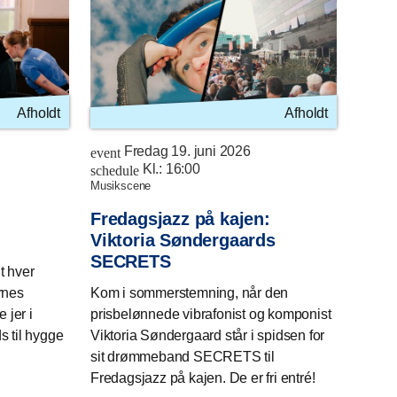
Afholdt
Afholdt
Fredag 19. juni 2026
event
Kl.:
16:00
schedule
musikscene
Fredagsjazz på kajen:
Viktoria Søndergaards
SECRETS
t hver
rnes
Kom i sommerstemning, når den
 jer i
prisbelønnede vibrafonist og komponist
 til hygge
Viktoria Søndergaard står i spidsen for
sit drømmeband SECRETS til
Fredagsjazz på kajen. De er fri entré!