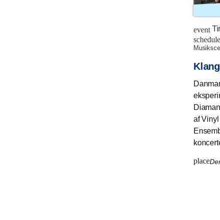
Ti
event
schedul
musiksc
Klang
Danmark
eksperi
Diamant
af Vinyl
Ensembl
koncert
place
Den