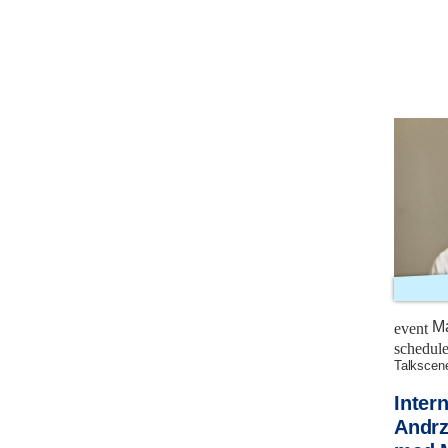
Ma
event
schedul
talkscen
Inter
Andrz