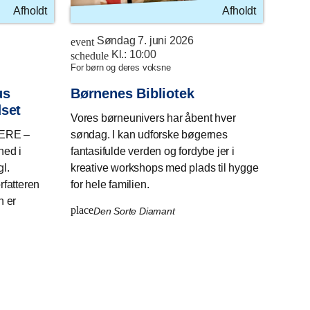
Afholdt
Afholdt
Søndag 7. juni 2026
event
Kl.:
10:00
schedule
for børn og deres voksne
us
Børnenes Bibliotek
dset
Vores børneunivers har åbent hver
ERE –
søndag. I kan udforske bøgernes
ned i
fantasifulde verden og fordybe jer i
gl.
kreative workshops med plads til hygge
rfatteren
for hele familien.
n er
place
Den Sorte Diamant