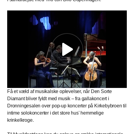
Få et væld af musikalske oplevelser, når Den Sorte
Diamant bliver fyldt med musik – fra gallakoncert i
Dronningesalen over pop-up koncerter på Kirkebybroen til
intime solokoncerter i det store hus' hemmelige
krinkelkroge.