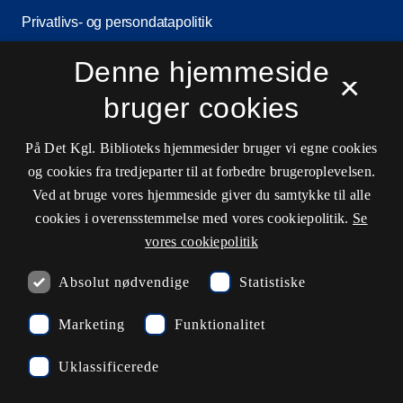
Privatlivs- og persondatapolitik
Tilgængelighedserklæring
Denne hjemmeside
×
Driftsstatus
bruger cookies
Cookieindstillinger
På Det Kgl. Biblioteks hjemmesider bruger vi egne cookies
og cookies fra tredjeparter til at forbedre brugeroplevelsen.
Kontaktinformationer
Ved at bruge vores hjemmeside giver du samtykke til alle
cookies i overensstemmelse med vores cookiepolitik.
Se
vores cookiepolitik
Åbningstider
Absolut nødvendige
Statistiske
Spørg biblioteket
Marketing
Funktionalitet
kb@kb.dk
Uklassificerede
33 47 47 47