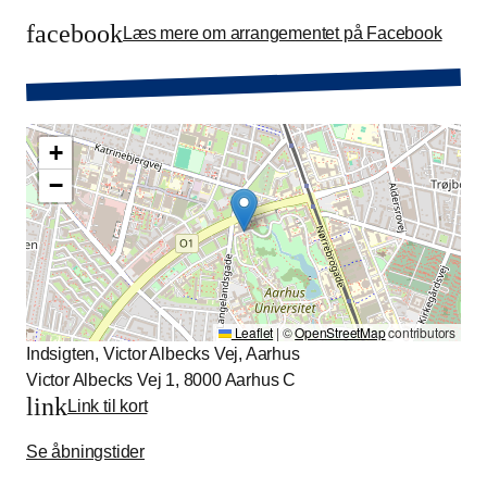
facebook
Læs mere om arrangementet på Facebook
+
−
Leaflet
|
©
OpenStreetMap
contributors
Indsigten, Victor Albecks Vej, Aarhus
Victor Albecks Vej 1, 8000 Aarhus C
link
Link til kort
Se åbningstider