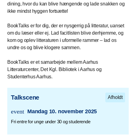
dining, hvor du kan blive hængende og lade snakken og
ikke mindst hyggen fortsætte!
BookTalks er for dig, der er nysgerrig på litteratur, uanset
om du læser eller ej. Lad facitlisten blive derhjemme, og
kom og oplev litteraturen i uformelle rammer – lad os
undre os og blive klogere sammen.
BookTalks er et samarbejde mellem Aarhus
Litteraturcenter, Det Kgl. Bibliotek i Aarhus og
Studenterhus Aarhus.
Talkscene
Afholdt
event
Mandag 10. november 2025
trans.event.date
Fri entre for unge under 30 og studerende