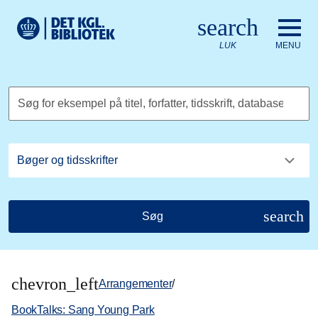
Gå til hovedindholdet
Change language to English
search
Det Kongelige Biblioteks logo. Gå til Det Kongelige Bibliote
LUK
MENU
Søg for eksempel på titel, forfatter, tidsskrift, database
search
Søg
chevron_left
Arrangementer
/
BookTalks: Sang Young Park