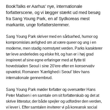
BookTalks er Aarhus’ nye, internationale
forfatterscene, og vi lægger stærkt ud med besøg
fra Sang Young Park, en af Sydkoreas mest
markante, unge forfatterstemmer.
Sang Young Park skriver med en sårbarhed, humor og
kompromisløs ærlighed om at være queer og ung i en
moderne, men stadig normstyret verden. Parks karakterer
tør leve anderledes og elske frit, og han er i høj grad
inspireret af sine egne erfaringer med at flytte til
hovedstaden Seoul i sine 20’ere efter en konservativ
opvækst. Romanen ’Kærlighed i Seoul’ blev hans
internationale gennembrud.
Sang Young Park møder forfatter og oversætter Hans
Peter Madsen i en samtale om sit forfatterskab og det at
skrive litteratur, der både spejler og udfordrer den verden,
vi lever i. Efter samtalen inviterer vi på koreansk social