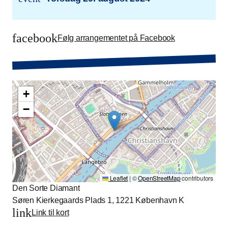
trans.event.date
facebook
Følg arrangementet på Facebook
+
−
Leaflet
|
©
OpenStreetMap
contributors
Den Sorte Diamant
Søren Kierkegaards Plads 1, 1221 København K
link
Link til kort