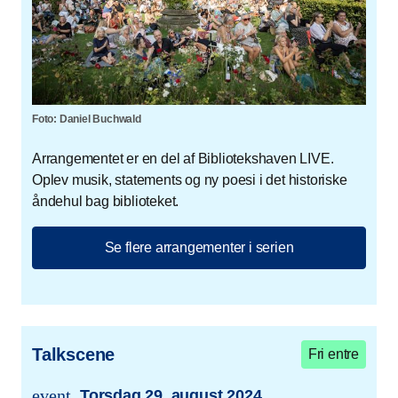
Foto: Daniel Buchwald
Arrangementet er en del af Bibliotekshaven LIVE.
Oplev musik, statements og ny poesi i det historiske
åndehul bag biblioteket.
Se flere arrangementer i serien
Talkscene
Fri entre
event
Torsdag 29. august 2024