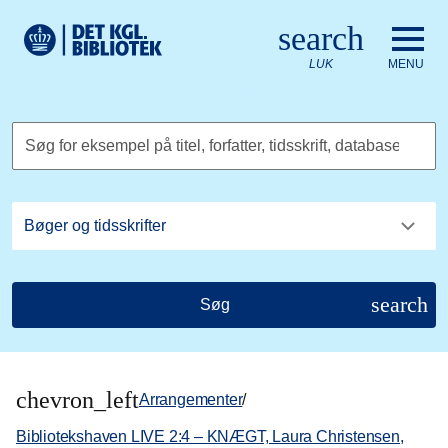
Gå til hovedindholdet
Change language to English
search
Det Kongelige Biblioteks logo. Gå til Det Kongelige Bibliote
LUK
MENU
Søg for eksempel på titel, forfatter, tidsskrift, database
search
Søg
chevron_left
Arrangementer
/
Bibliotekshaven LIVE 2:4 – KNÆGT, Laura Christensen,