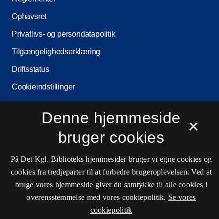
Ophavsret
Privatlivs- og persondatapolitik
Tilgængelighedserklæring
Driftsstatus
Cookieindstillinger
Denne hjemmeside
×
Kontaktinformationer
bruger cookies
På Det Kgl. Biblioteks hjemmesider bruger vi egne cookies og
cookies fra tredjeparter til at forbedre brugeroplevelsen. Ved at
Åbningstider
bruge vores hjemmeside giver du samtykke til alle cookies i
Spørg biblioteket
overensstemmelse med vores cookiepolitik.
Se vores
kb@kb.dk
cookiepolitik