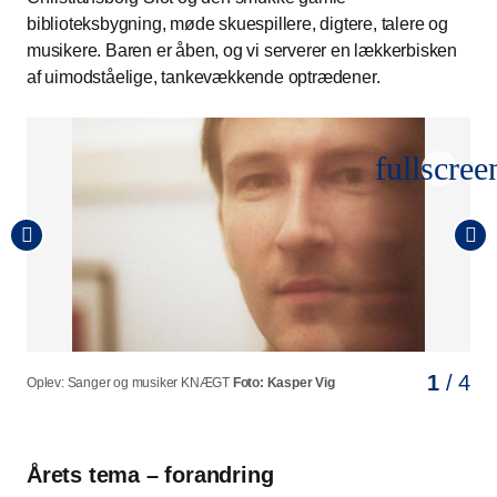
biblioteksbygning, møde skuespillere, digtere, talere og
musikere. Baren er åben, og vi serverer en lækkerbisken
af uimodståelige, tankevækkende optrædener.
fullscree
1
2
3
4
/ 4
/ 4
/ 4
/ 4
Oplev: Sanger og musiker KNÆGT
Oplev: Skuespiller Laura Christensen
Oplev: Forfatter Sebastian Nathan
Oplev: Professor, filosof og forfatter Vincent Hendricks
Foto: Coco Ardal
Foto: Kasper Vig
Foto: Andreas Houmann
Foto: Thomas Skou
Årets tema – forandring