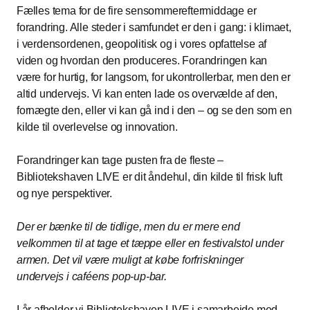
Fælles tema for de fire sensommereftermiddage er
forandring. Alle steder i samfundet er den i gang: i klimaet,
i verdensordenen, geopolitisk og i vores opfattelse af
viden og hvordan den produceres. Forandringen kan
være for hurtig, for langsom, for ukontrollerbar, men den er
altid undervejs. Vi kan enten lade os overvælde af den,
fornægte den, eller vi kan gå ind i den – og se den som en
kilde til overlevelse og innovation.
Forandringer kan tage pusten fra de fleste –
Bibliotekshaven LIVE er dit åndehul, din kilde til frisk luft
og nye perspektiver.
Der er bænke til de tidlige, men du er mere end
velkommen til at tage et tæppe eller en festivalstol under
armen. Det vil være muligt at købe forfriskninger
undervejs i caféens pop-up-bar.
I år afholder vi Bibliotekshaven LIVE i samarbejde med