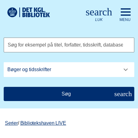
Gå til hovedindholdet
Change language to English
search
Det Kongelige Biblioteks logo. Gå til Det Kongelige Bibliote
LUK
MENU
Søg for eksempel på titel, forfatter, tidsskrift, database
search
Søg
Serier
/
Bibliotekshaven LIVE