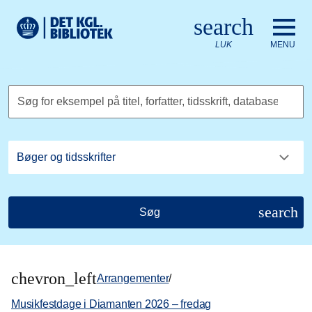
Gå til hovedindholdet
Change language to English
search
Det Kongelige Biblioteks logo. Gå til Det Kongelige Bibliote
LUK
MENU
Søg for eksempel på titel, forfatter, tidsskrift, database
search
Søg
chevron_left
Arrangementer
/
Musikfestdage i Diamanten 2026 – fredag