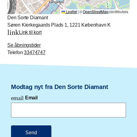
Leaflet
|
©
OpenStreetMap
contributors
Den Sorte Diamant
Søren Kierkegaards Plads 1, 1221 København K
link
Link til kort
Se åbningstider
Telefon
33474747
Modtag nyt fra Den Sorte Diamant
email
Email