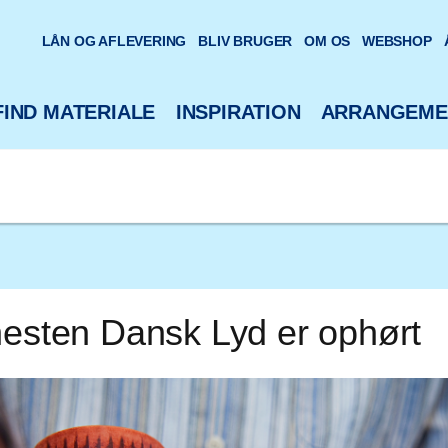
oteks hjemmeside
LÅN OG AFLEVERING
BLIV BRUGER
OM OS
WEBSHOP
FIND MATERIALE
INSPIRATION
ARRANGEME
nesten Dansk Lyd er ophørt