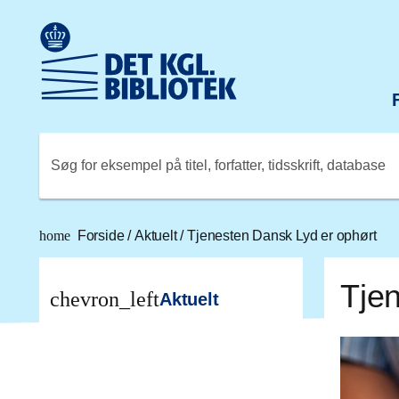
Gå til hovedindholdet
Change language to English
Det Kongelige Biblioteks logo. Gå til Det Kongelige Bibli
Søg for eksempel på titel, forfatter, tidsskrift, database
home
Forside
/
Aktuelt
/
Tjenesten Dansk Lyd er ophørt
Tje
chevron_left
Aktuelt