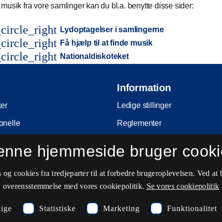
musik fra vore samlinger kan du bl.a. benytte disse sider:
circle_right
Lydoptagelser i samlingerne
circle_right
Få hjælp til at finde musik
circle_right
Nationaldiskoteket
Information
ker
Ledige stillinger
onelle
Reglementer
Ophavsret
enne hjemmeside bruger cooki
nferencer
Privatlivs- og persondatapolitik
og cookies fra tredjeparter til at forbedre brugeroplevelsen. Ved at 
e
Tilgængelighedserklæring
overensstemmelse med vores cookiepolitik.
Se vores cookiepolitik
ing
Driftsstatus
ige
Statistiske
Marketing
Funktionalitet
Cookieindstillinger