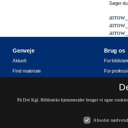
Søger du 
arrow_
arrow_
arrow_
Genveje
Brug os
Aktuelt
For bibliote
Find materiale
For professi
Inspiration
For skoler
D
Arrangementer
Møder og ko
På Det Kgl. Biblioteks hjemmesider bruger vi egne cookies 
Services
Nota-servic
Besøg os
Pligtaflever
Absolut nødvend