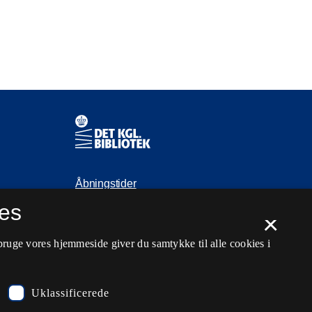
Kontaktinformationer
Åbningstider
es
Spørg biblioteket
×
kb@kb.dk
bruge vores hjemmeside giver du samtykke til alle cookies i
33 47 47 47
Pressekontakt
Uklassificerede
EAN: 5798000795297