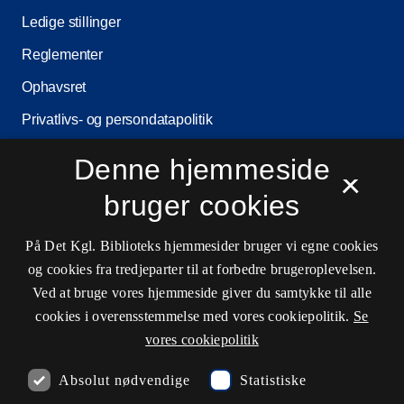
Ledige stillinger
Reglementer
Ophavsret
Privatlivs- og persondatapolitik
Tilgængelighedserklæring
Denne hjemmeside
×
Driftsstatus
bruger cookies
Cookieindstillinger
På Det Kgl. Biblioteks hjemmesider bruger vi egne cookies
og cookies fra tredjeparter til at forbedre brugeroplevelsen.
Kontaktinformationer
Ved at bruge vores hjemmeside giver du samtykke til alle
cookies i overensstemmelse med vores cookiepolitik.
Se
vores cookiepolitik
Åbningstider
Absolut nødvendige
Statistiske