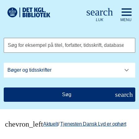
Gå til hovedindholdet
Change language to English
search
Det Kongelige Biblioteks logo. Gå til Det Kongelige Bibliote
LUK
MENU
Søg for eksempel på titel, forfatter, tidsskrift, database
search
Søg
chevron_left
Aktuelt
/
Tjenesten Dansk Lyd er ophørt