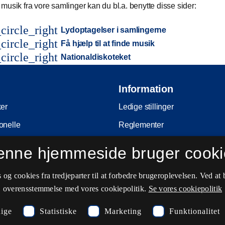
musik fra vore samlinger kan du bl.a. benytte disse sider:
circle_right
Lydoptagelser i samlingerne
circle_right
Få hjælp til at finde musik
circle_right
Nationaldiskoteket
Information
ker
Ledige stillinger
onelle
Reglementer
Ophavsret
enne hjemmeside bruger cooki
nferencer
Privatlivs- og persondatapolitik
og cookies fra tredjeparter til at forbedre brugeroplevelsen. Ved at 
e
Tilgængelighedserklæring
overensstemmelse med vores cookiepolitik.
Se vores cookiepolitik
ing
Driftsstatus
ige
Statistiske
Marketing
Funktionalitet
Cookieindstillinger