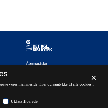
Kontaktinformationer
Åbningstider
es
Spørg biblioteket
×
kb@kb.dk
bruge vores hjemmeside giver du samtykke til alle cookies i
33 47 47 47
Pressekontakt
Uklassificerede
EAN: 5798000795297