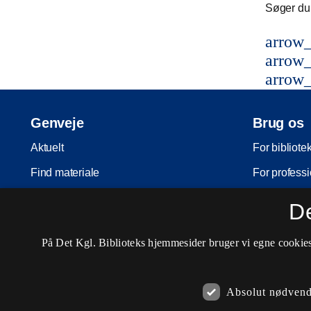
Søger du 
arrow_
arrow_
arrow_
Genveje
Brug os
Aktuelt
For bibliote
Find materiale
For professi
Inspiration
For skoler
D
Arrangementer
Møder og ko
På Det Kgl. Biblioteks hjemmesider bruger vi egne cookies 
Services
Nota-servic
Besøg os
Pligtaflever
Absolut nødvend