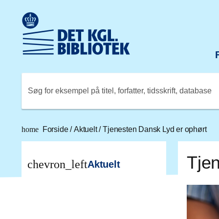
Gå til hovedindholdet
Change language to English
Det Kongelige Biblioteks logo. Gå til Det Kongelige Bibli
Søg for eksempel på titel, forfatter, tidsskrift, database
home
Forside
/
Aktuelt
/
Tjenesten Dansk Lyd er ophørt
Tje
chevron_left
Aktuelt