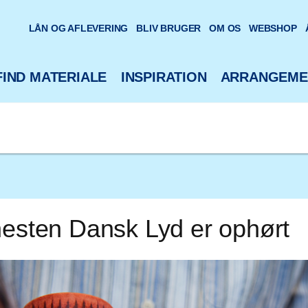
oteks hjemmeside
LÅN OG AFLEVERING
BLIV BRUGER
OM OS
WEBSHOP
FIND MATERIALE
INSPIRATION
ARRANGEME
nesten Dansk Lyd er ophørt