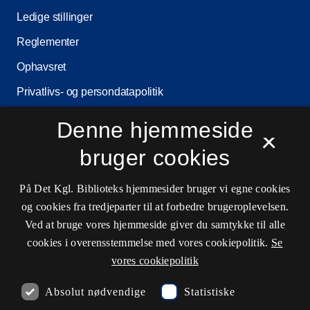
Ledige stillinger
Reglementer
Ophavsret
Privatlivs- og persondatapolitik
Tilgængelighedserklæring
Denne hjemmeside
×
Driftsstatus
bruger cookies
Cookieindstillinger
På Det Kgl. Biblioteks hjemmesider bruger vi egne cookies
og cookies fra tredjeparter til at forbedre brugeroplevelsen.
Kontaktinformationer
Ved at bruge vores hjemmeside giver du samtykke til alle
cookies i overensstemmelse med vores cookiepolitik.
Se
vores cookiepolitik
Åbningstider
Absolut nødvendige
Statistiske