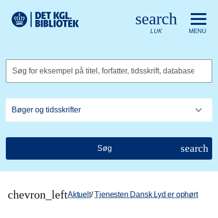
Gå til hovedindholdet
Change language to English
search
Det Kongelige Biblioteks logo. Gå til Det Kongelige Bibliote
LUK
MENU
Søg for eksempel på titel, forfatter, tidsskrift, database
search
Søg
chevron_left
Aktuelt
/
Tjenesten Dansk Lyd er ophørt