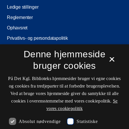
Ledige stillinger
Reglementer
Ophavsret
Privatlivs- og persondatapolitik
Tilgængelighedserklæring
Denne hjemmeside
×
Driftsstatus
bruger cookies
Cookieindstillinger
På Det Kgl. Biblioteks hjemmesider bruger vi egne cookies
og cookies fra tredjeparter til at forbedre brugeroplevelsen.
Kontaktinformationer
Ved at bruge vores hjemmeside giver du samtykke til alle
cookies i overensstemmelse med vores cookiepolitik.
Se
vores cookiepolitik
Åbningstider
Absolut nødvendige
Statistiske