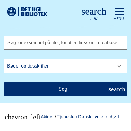
Gå til hovedindholdet
Change language to English
search
Det Kongelige Biblioteks logo. Gå til Det Kongelige Bibliote
LUK
MENU
Søg for eksempel på titel, forfatter, tidsskrift, database
search
Søg
chevron_left
Aktuelt
/
Tjenesten Dansk Lyd er ophørt