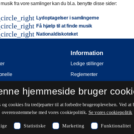
musik fra vore samlinger kan du bl.a. benytte disse sider:
circle_right
Lydoptagelser i samlingerne
circle_right
Få hjælp til at finde musik
circle_right
Nationaldiskoteket
Information
ker
Ledige stillinger
onelle
Reglementer
Ophavsret
enne hjemmeside bruger cooki
nferencer
Privatlivs- og persondatapolitik
og cookies fra tredjeparter til at forbedre brugeroplevelsen. Ved at 
e
Tilgængelighedserklæring
overensstemmelse med vores cookiepolitik.
Se vores cookiepolitik
ing
Driftsstatus
ige
Statistiske
Marketing
Funktionalitet
Cookieindstillinger