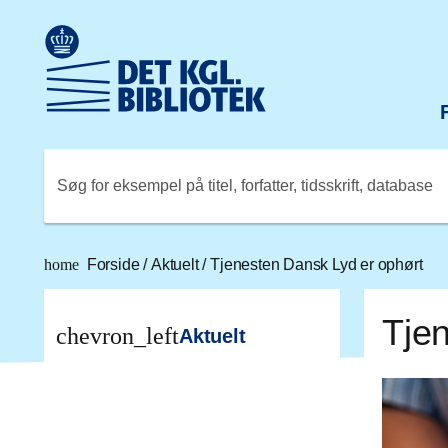
Gå til hovedindholdet
Change language to English
Det Kongelige Biblioteks logo. Gå til Det Kongelige Bibli
Søg for eksempel på titel, forfatter, tidsskrift, database
home
Forside
/
Aktuelt
/
Tjenesten Dansk Lyd er ophørt
Tje
chevron_left
Aktuelt