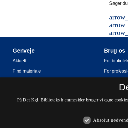
Søger du 
arrow_
arrow_
arrow_
Genveje
Brug os
Aktuelt
For bibliote
Find materiale
For professi
Inspiration
For skoler
D
Arrangementer
Møder og ko
På Det Kgl. Biblioteks hjemmesider bruger vi egne cookies 
Services
Nota-servic
Besøg os
Pligtaflever
Absolut nødvend