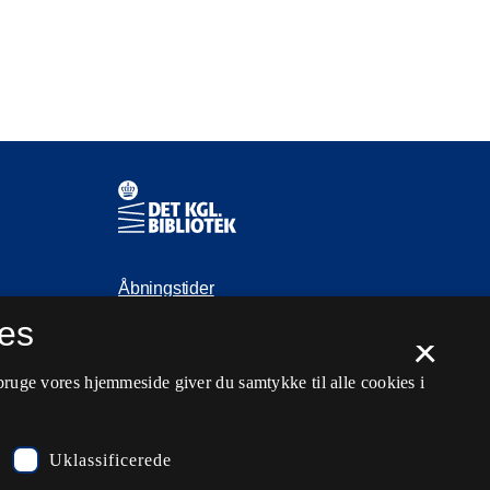
Kontaktinformationer
Åbningstider
es
Spørg biblioteket
×
kb@kb.dk
bruge vores hjemmeside giver du samtykke til alle cookies i
33 47 47 47
Pressekontakt
Uklassificerede
EAN: 5798000795297