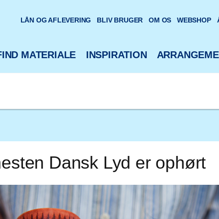
oteks hjemmeside
LÅN OG AFLEVERING
BLIV BRUGER
OM OS
WEBSHOP
FIND MATERIALE
INSPIRATION
ARRANGEME
nesten Dansk Lyd er ophørt