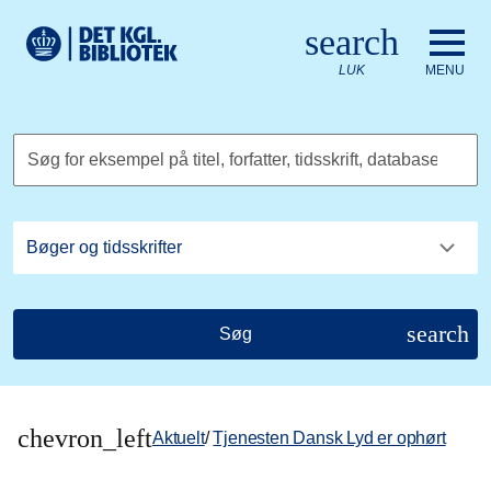
Gå til hovedindholdet
Change language to English
search
Det Kongelige Biblioteks logo. Gå til Det Kongelige Bibliote
LUK
MENU
Søg for eksempel på titel, forfatter, tidsskrift, database
search
Søg
chevron_left
Aktuelt
/
Tjenesten Dansk Lyd er ophørt