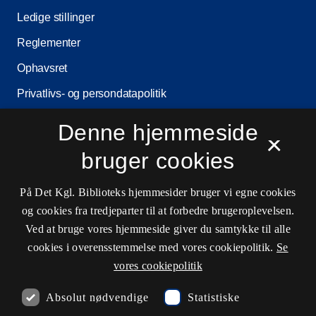
Ledige stillinger
Reglementer
Ophavsret
Privatlivs- og persondatapolitik
Tilgængelighedserklæring
Denne hjemmeside
×
Driftsstatus
bruger cookies
Cookieindstillinger
På Det Kgl. Biblioteks hjemmesider bruger vi egne cookies
og cookies fra tredjeparter til at forbedre brugeroplevelsen.
Kontaktinformationer
Ved at bruge vores hjemmeside giver du samtykke til alle
cookies i overensstemmelse med vores cookiepolitik.
Se
vores cookiepolitik
Åbningstider
Absolut nødvendige
Statistiske