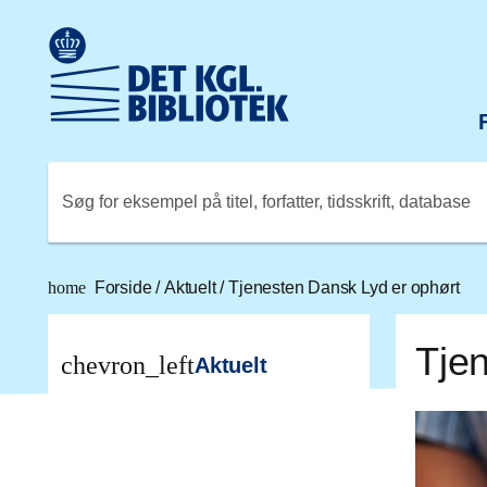
Gå til hovedindholdet
Change language to English
Det Kongelige Biblioteks logo. Gå til Det Kongelige Bibli
Søg for eksempel på titel, forfatter, tidsskrift, database
home
Forside
/
Aktuelt
/
Tjenesten Dansk Lyd er ophørt
Tje
chevron_left
Aktuelt