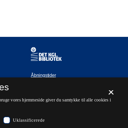
Kontaktinformationer
Åbningstider
es
Spørg biblioteket
×
kb@kb.dk
bruge vores hjemmeside giver du samtykke til alle cookies i
33 47 47 47
Pressekontakt
Uklassificerede
EAN: 5798000795297