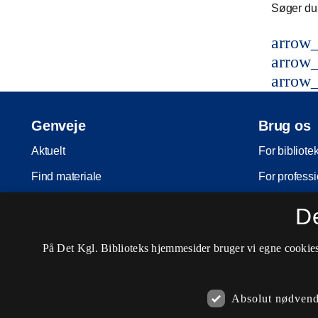
Søger du 
arrow_
arrow_
arrow_
Genveje
Brug os
Aktuelt
For bibliote
Find materiale
For professi
Inspiration
For skoler
D
Arrangementer
Møder og ko
På Det Kgl. Biblioteks hjemmesider bruger vi egne cookies 
Services
Nota-servic
Besøg os
Pligtaflever
Absolut nødvend