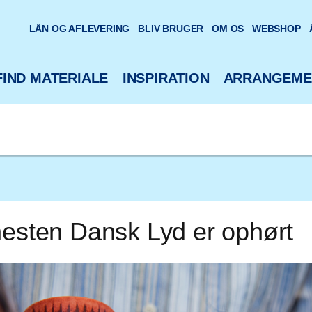
oteks hjemmeside
LÅN OG AFLEVERING
BLIV BRUGER
OM OS
WEBSHOP
FIND MATERIALE
INSPIRATION
ARRANGEME
nesten Dansk Lyd er ophørt