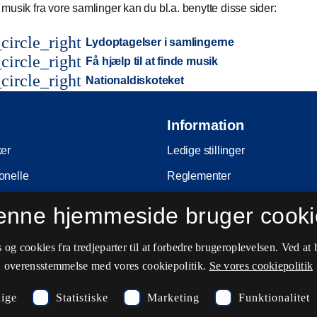
musik fra vore samlinger kan du bl.a. benytte disse sider:
circle_right
Lydoptagelser i samlingerne
circle_right
Få hjælp til at finde musik
circle_right
Nationaldiskoteket
Information
ker
Ledige stillinger
onelle
Reglementer
Ophavsret
enne hjemmeside bruger cooki
nferencer
Privatlivs- og persondatapolitik
og cookies fra tredjeparter til at forbedre brugeroplevelsen. Ved at 
e
Tilgængelighedserklæring
overensstemmelse med vores cookiepolitik.
Se vores cookiepolitik
ing
Driftsstatus
ige
Statistiske
Marketing
Funktionalitet
Cookieindstillinger