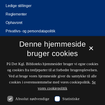
Ledige stillinger
Reglementer
Ophavsret
Privatlivs- og persondatapolitik
Tilgængelighedserklæring
Denne hjemmeside
×
Driftsstatus
bruger cookies
Cookieindstillinger
På Det Kgl. Biblioteks hjemmesider bruger vi egne cookies
og cookies fra tredjeparter til at forbedre brugeroplevelsen.
Kontaktinformationer
Ved at bruge vores hjemmeside giver du samtykke til alle
cookies i overensstemmelse med vores cookiepolitik.
Se
vores cookiepolitik
Åbningstider
Absolut nødvendige
Statistiske