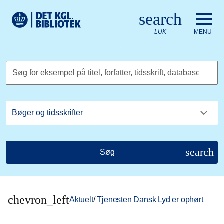
Gå til hovedindholdet
Change language to English
search
Det Kongelige Biblioteks logo. Gå til Det Kongelige Bibliote
LUK
MENU
Søg for eksempel på titel, forfatter, tidsskrift, database
search
Søg
chevron_left
Aktuelt
/
Tjenesten Dansk Lyd er ophørt