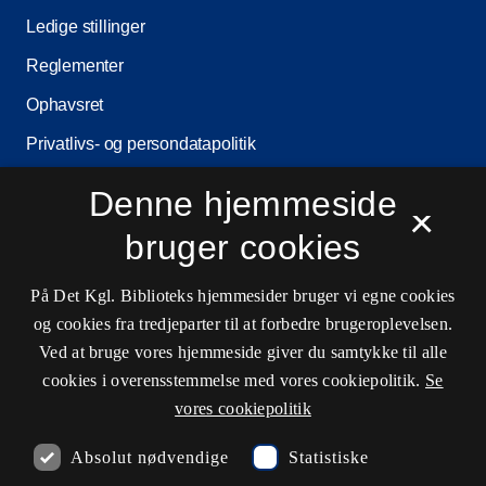
Ledige stillinger
Reglementer
Ophavsret
Privatlivs- og persondatapolitik
Tilgængelighedserklæring
Denne hjemmeside
×
Driftsstatus
bruger cookies
Cookieindstillinger
På Det Kgl. Biblioteks hjemmesider bruger vi egne cookies
og cookies fra tredjeparter til at forbedre brugeroplevelsen.
Kontaktinformationer
Ved at bruge vores hjemmeside giver du samtykke til alle
cookies i overensstemmelse med vores cookiepolitik.
Se
vores cookiepolitik
Åbningstider
Absolut nødvendige
Statistiske