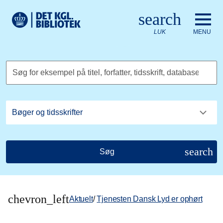
Gå til hovedindholdet
Change language to English
search
Det Kongelige Biblioteks logo. Gå til Det Kongelige Bibliote
LUK
MENU
Søg for eksempel på titel, forfatter, tidsskrift, database
search
Søg
chevron_left
Aktuelt
/
Tjenesten Dansk Lyd er ophørt