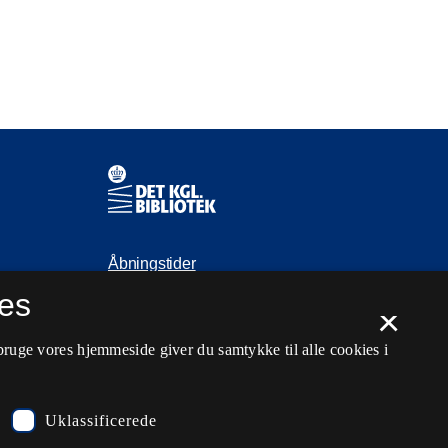
Kontaktinformationer
Åbningstider
es
Spørg biblioteket
×
kb@kb.dk
bruge vores hjemmeside giver du samtykke til alle cookies i
33 47 47 47
Pressekontakt
Uklassificerede
EAN: 5798000795297