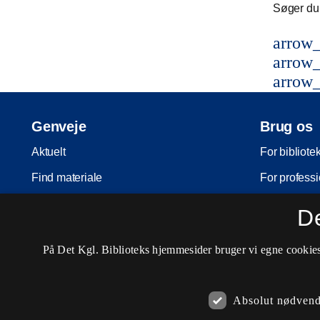
Søger du 
arrow_
arrow_
arrow_
Genveje
Brug os
Aktuelt
For bibliote
Find materiale
For professi
Inspiration
For skoler
D
Arrangementer
Møder og ko
På Det Kgl. Biblioteks hjemmesider bruger vi egne cookies 
Services
Nota-servic
Besøg os
Pligtaflever
Absolut nødvend