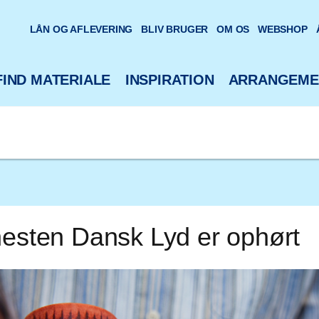
oteks hjemmeside
LÅN OG AFLEVERING
BLIV BRUGER
OM OS
WEBSHOP
FIND MATERIALE
INSPIRATION
ARRANGEME
nesten Dansk Lyd er ophørt