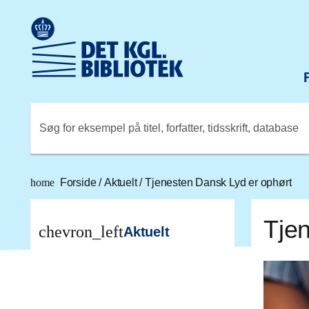
Gå til hovedindholdet
Change language to English
Det Kongelige Biblioteks logo. Gå til Det Kongelige Bibli
Søg for eksempel på titel, forfatter, tidsskrift, database
home
Forside
/
Aktuelt
/
Tjenesten Dansk Lyd er ophørt
Tje
chevron_left
Aktuelt