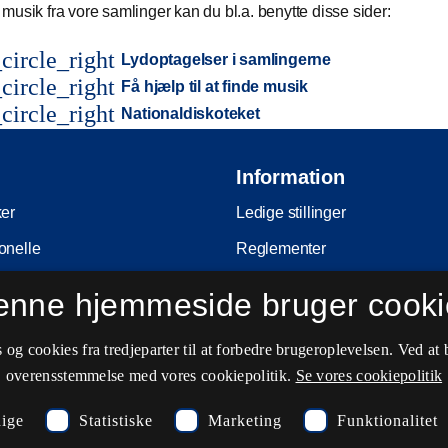
musik fra vore samlinger kan du bl.a. benytte disse sider:
circle_right
Lydoptagelser i samlingerne
circle_right
Få hjælp til at finde musik
circle_right
Nationaldiskoteket
Information
ker
Ledige stillinger
onelle
Reglementer
Ophavsret
enne hjemmeside bruger cooki
nferencer
Privatlivs- og persondatapolitik
og cookies fra tredjeparter til at forbedre brugeroplevelsen. Ved at 
e
Tilgængelighedserklæring
overensstemmelse med vores cookiepolitik.
Se vores cookiepolitik
ing
Driftsstatus
ige
Statistiske
Marketing
Funktionalitet
Cookieindstillinger