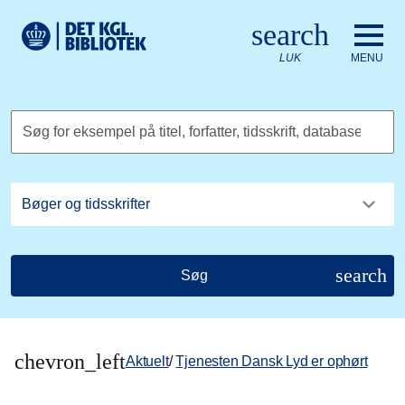
Gå til hovedindholdet
Change language to English
search
Det Kongelige Biblioteks logo. Gå til Det Kongelige Bibliote
LUK
MENU
Søg for eksempel på titel, forfatter, tidsskrift, database
search
Søg
chevron_left
Aktuelt
/
Tjenesten Dansk Lyd er ophørt