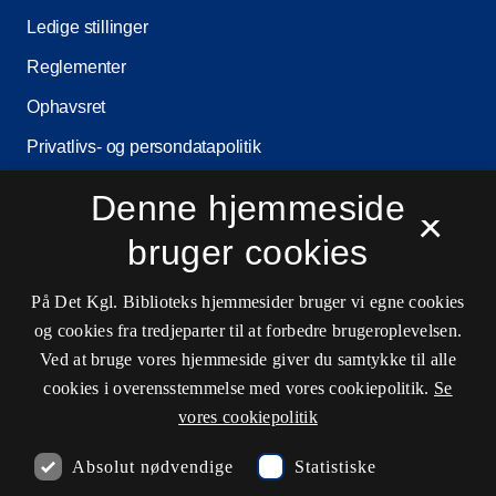
Ledige stillinger
Reglementer
Ophavsret
Privatlivs- og persondatapolitik
Tilgængelighedserklæring
Denne hjemmeside
×
Driftsstatus
bruger cookies
Cookieindstillinger
På Det Kgl. Biblioteks hjemmesider bruger vi egne cookies
og cookies fra tredjeparter til at forbedre brugeroplevelsen.
Kontaktinformationer
Ved at bruge vores hjemmeside giver du samtykke til alle
cookies i overensstemmelse med vores cookiepolitik.
Se
vores cookiepolitik
Åbningstider
Absolut nødvendige
Statistiske