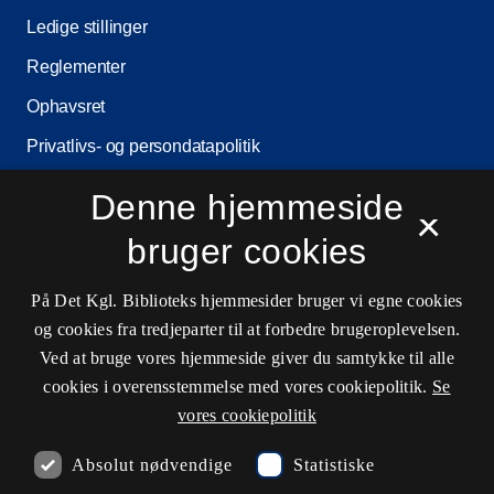
Ledige stillinger
Reglementer
Ophavsret
Privatlivs- og persondatapolitik
Tilgængelighedserklæring
Denne hjemmeside
×
Driftsstatus
bruger cookies
Cookieindstillinger
På Det Kgl. Biblioteks hjemmesider bruger vi egne cookies
og cookies fra tredjeparter til at forbedre brugeroplevelsen.
Kontaktinformationer
Ved at bruge vores hjemmeside giver du samtykke til alle
cookies i overensstemmelse med vores cookiepolitik.
Se
vores cookiepolitik
Åbningstider
Absolut nødvendige
Statistiske