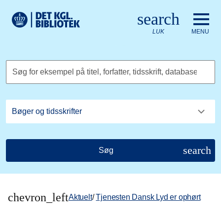
Gå til hovedindholdet
Change language to English
search
Det Kongelige Biblioteks logo. Gå til Det Kongelige Bibliote
LUK
MENU
Søg for eksempel på titel, forfatter, tidsskrift, database
search
Søg
chevron_left
Aktuelt
/
Tjenesten Dansk Lyd er ophørt