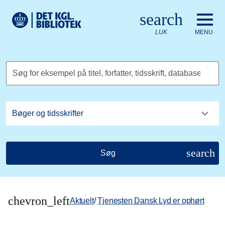
Gå til hovedindholdet
Change language to English
search
Det Kongelige Biblioteks logo. Gå til Det Kongelige Bibliote
LUK
MENU
Søg for eksempel på titel, forfatter, tidsskrift, database
search
Søg
chevron_left
Aktuelt
/
Tjenesten Dansk Lyd er ophørt