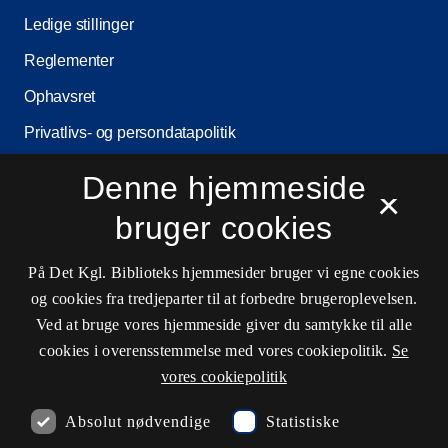
Ledige stillinger
Reglementer
Ophavsret
Privatlivs- og persondatapolitik
Tilgængelighedserklæring
Denne hjemmeside
×
Driftsstatus
bruger cookies
Cookieindstillinger
På Det Kgl. Biblioteks hjemmesider bruger vi egne cookies
og cookies fra tredjeparter til at forbedre brugeroplevelsen.
Kontaktinformationer
Ved at bruge vores hjemmeside giver du samtykke til alle
cookies i overensstemmelse med vores cookiepolitik.
Se
vores cookiepolitik
Åbningstider
Absolut nødvendige
Statistiske