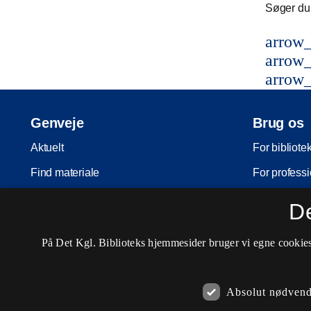
Søger du 
arrow_
arrow_
arrow_
Genveje
Brug os
Aktuelt
For bibliote
Find materiale
For professi
Inspiration
For skoler
D
Arrangementer
Møder og ko
På Det Kgl. Biblioteks hjemmesider bruger vi egne cookies 
Services
Nota-servic
Besøg os
Pligtaflever
Absolut nødvend