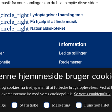
musik fra vore samlinger kan du bl.a. benytte disse sider:
circle_right
Lydoptagelser i samlingerne
circle_right
Få hjælp til at finde musik
circle_right
Nationaldiskoteket
Information
ker
Ledige stillinger
onelle
Reglementer
Ophavsret
enne hjemmeside bruger cooki
nferencer
Privatlivs- og persondatapolitik
og cookies fra tredjeparter til at forbedre brugeroplevelsen. Ved at 
e
Tilgængelighedserklæring
overensstemmelse med vores cookiepolitik.
Se vores cookiepolitik
ing
Driftsstatus
ige
Statistiske
Marketing
Funktionalitet
Cookieindstillinger