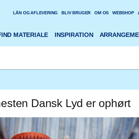
oteks hjemmeside
LÅN OG AFLEVERING
BLIV BRUGER
OM OS
WEBSHOP
FIND MATERIALE
INSPIRATION
ARRANGEME
nesten Dansk Lyd er ophørt