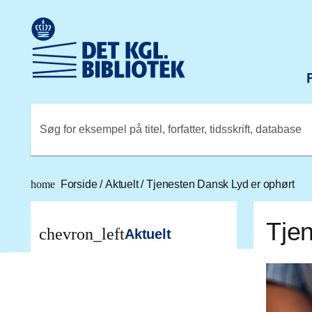
Gå til hovedindholdet
Change language to English
Det Kongelige Biblioteks logo. Gå til Det Kongelige Bibli
Søg for eksempel på titel, forfatter, tidsskrift, database
home
Forside
/
Aktuelt
/
Tjenesten Dansk Lyd er ophørt
Tje
chevron_left
Aktuelt