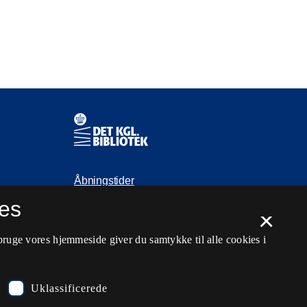
Kontaktinformationer
Åbningstider
es
Spørg biblioteket
×
kb@kb.dk
bruge vores hjemmeside giver du samtykke til alle cookies i
33 47 47 47
Pressekontakt
Uklassificerede
EAN: 5798000795297