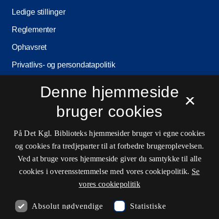
Ledige stillinger
Reglementer
Ophavsret
Privatlivs- og persondatapolitik
Tilgængelighedserklæring
Denne hjemmeside
×
Driftsstatus
bruger cookies
Cookieindstillinger
På Det Kgl. Biblioteks hjemmesider bruger vi egne cookies
og cookies fra tredjeparter til at forbedre brugeroplevelsen.
Kontaktinformationer
Ved at bruge vores hjemmeside giver du samtykke til alle
cookies i overensstemmelse med vores cookiepolitik.
Se
vores cookiepolitik
Åbningstider
Absolut nødvendige
Statistiske