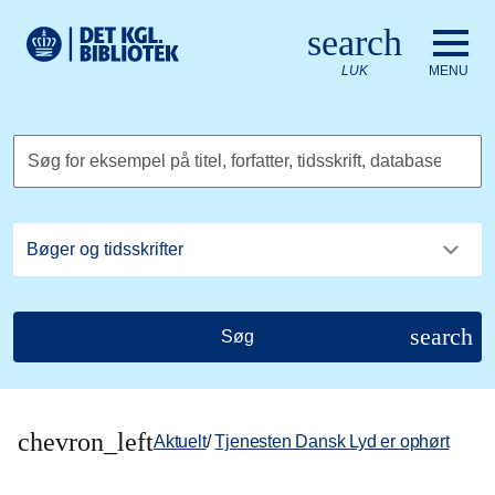
Gå til hovedindholdet
Change language to English
search
Det Kongelige Biblioteks logo. Gå til Det Kongelige Bibliote
LUK
MENU
Søg for eksempel på titel, forfatter, tidsskrift, database
search
Søg
chevron_left
Aktuelt
/
Tjenesten Dansk Lyd er ophørt