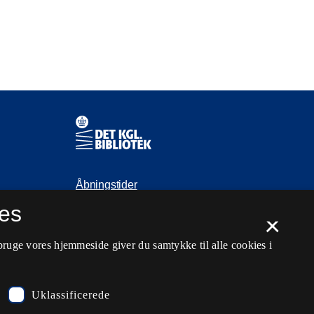
Kontaktinformationer
Åbningstider
es
Spørg biblioteket
×
kb@kb.dk
bruge vores hjemmeside giver du samtykke til alle cookies i
33 47 47 47
Pressekontakt
Uklassificerede
EAN: 5798000795297