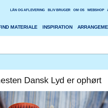
oteks hjemmeside
LÅN OG AFLEVERING
BLIV BRUGER
OM OS
WEBSHOP
FIND MATERIALE
INSPIRATION
ARRANGEME
nesten Dansk Lyd er ophørt