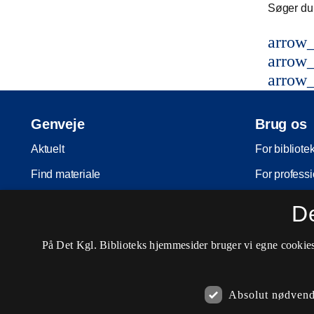
Søger du 
arrow_
arrow_
arrow_
Genveje
Brug os
Aktuelt
For bibliote
Find materiale
For professi
Inspiration
For skoler
D
Arrangementer
Møder og ko
På Det Kgl. Biblioteks hjemmesider bruger vi egne cookies 
Services
Nota-servic
Besøg os
Pligtaflever
Absolut nødvend