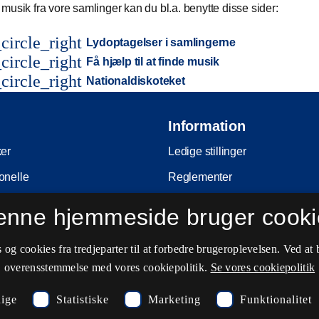
musik fra vore samlinger kan du bl.a. benytte disse sider:
circle_right
Lydoptagelser i samlingerne
circle_right
Få hjælp til at finde musik
circle_right
Nationaldiskoteket
Information
ker
Ledige stillinger
onelle
Reglementer
Ophavsret
enne hjemmeside bruger cooki
nferencer
Privatlivs- og persondatapolitik
og cookies fra tredjeparter til at forbedre brugeroplevelsen. Ved at 
e
Tilgængelighedserklæring
overensstemmelse med vores cookiepolitik.
Se vores cookiepolitik
ing
Driftsstatus
ige
Statistiske
Marketing
Funktionalitet
Cookieindstillinger