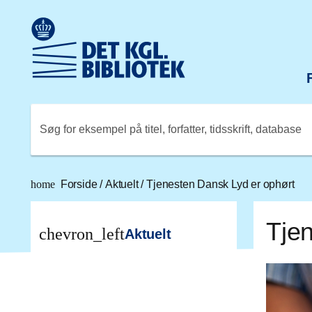
Gå til hovedindholdet
Change language to English
Det Kongelige Biblioteks logo. Gå til Det Kongelige Bibli
Søg for eksempel på titel, forfatter, tidsskrift, database
home
Forside
/
Aktuelt
/
Tjenesten Dansk Lyd er ophørt
Tje
chevron_left
Aktuelt